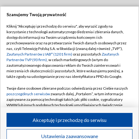
Szanujemy Twoją prywatność
Dołącz do nas:
Kliknij "Akceptuję i przechodzę do serwisu", aby wyrazić zgody na
korzystanie z technologii automatycznego śledzenia i zbierania danych,
TVP
dostęp do informacji na Twoim urządzeniu końcowym i ich
Abonament TVP
przechowywanie oraz na przetwarzanie Twoich danych osobowych przez
Regulamin TVP
nas, czyli Telewizję Polską S.A. w likwidacji (zwaną dalej również „TVP”),
Emisja w TVP
Polityka prywatności
Zaufanych Partnerów z IAB* (1201 firm)
oraz pozostałych
Zaufanych
Partnerów TVP (93 firm)
, w celach marketingowych (w tym do
Centrum informacji TVP
Moje zgody
zautomatyzowanego dopasowania reklam do Twoich zainteresowań i
mierzenia ich skuteczności) i pozostałych, które wskazujemy poniżej, a
Naziemna Telewizja Cyfrowa
Pomoc
także zgody na udostępnianie przez nas identyfikatora PPID do Google.
Sklep TVP
Biuro reklamy
Twoje dane osobowe zbierane podczas odwiedzania przez Ciebie naszych
Rada Programowa
Kontakt
poszczególnych serwisów
zwanych dalej „Portalem”, w tym informacje
zapisywane za pomocą technologii takich jak: pliki cookie, sygnalizatory
System NOS
WWW lub innych podobnych technologii umożliwiających świadczenie
dopasowanych i bezpiecznych usług, personalizację treści oraz reklam,
Informacje o nadawcy
Kanały
udostępnianie funkcji mediów społecznościowych oraz analizowanie
Akceptuję i przechodzę do serwisu
ruchu w Internecie.
Program dla prasy
©2026 Telewizja Polska S.A. w likwidacji
Biuro Reklamy
Twoje dane osobowe zbierane podczas odwiedzania przez Ciebie
Ustawienia zaawansowane