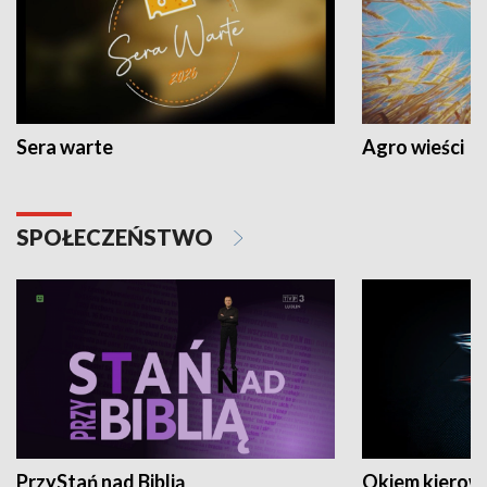
Sera warte
Agro wieści
SPOŁECZEŃSTWO
PrzyStań nad Biblią
Okiem kierow