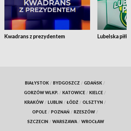
Kwadrans z prezydentem
Lubelska piłk
BIAŁYSTOK
/
BYDGOSZCZ
/
GDAŃSK
/
GORZÓW WLKP.
/
KATOWICE
/
KIELCE
/
KRAKÓW
/
LUBLIN
/
ŁÓDŹ
/
OLSZTYN
/
OPOLE
/
POZNAŃ
/
RZESZÓW
/
SZCZECIN
/
WARSZAWA
/
WROCŁAW