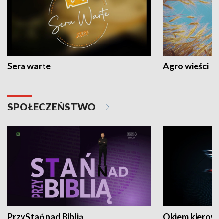
Sera warte
Agro wieści
SPOŁECZEŃSTWO
PrzyStań nad Biblią
Okiem kierow