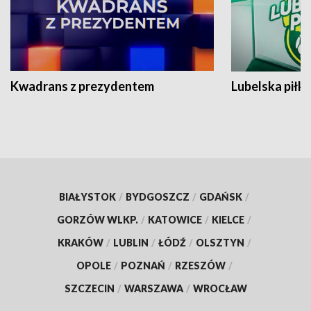
Kwadrans z prezydentem
Lubelska piłk
BIAŁYSTOK
/
BYDGOSZCZ
/
GDAŃSK
/
GORZÓW WLKP.
/
KATOWICE
/
KIELCE
/
KRAKÓW
/
LUBLIN
/
ŁÓDŹ
/
OLSZTYN
/
OPOLE
/
POZNAŃ
/
RZESZÓW
/
SZCZECIN
/
WARSZAWA
/
WROCŁAW