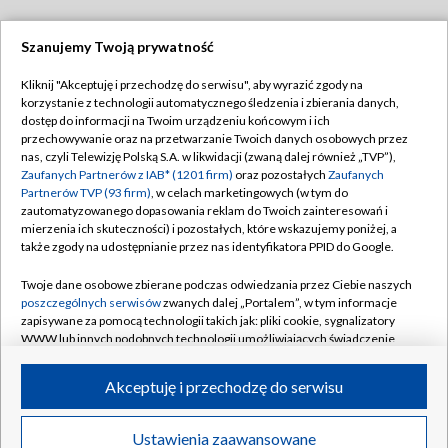
Szanujemy Twoją prywatność
Dołącz do nas:
Kliknij "Akceptuję i przechodzę do serwisu", aby wyrazić zgody na
korzystanie z technologii automatycznego śledzenia i zbierania danych,
TVP
dostęp do informacji na Twoim urządzeniu końcowym i ich
Abonament TVP
przechowywanie oraz na przetwarzanie Twoich danych osobowych przez
Regulamin TVP
nas, czyli Telewizję Polską S.A. w likwidacji (zwaną dalej również „TVP”),
Emisja w TVP
Polityka prywatności
Zaufanych Partnerów z IAB* (1201 firm)
oraz pozostałych
Zaufanych
Partnerów TVP (93 firm)
, w celach marketingowych (w tym do
Centrum informacji TVP
Moje zgody
zautomatyzowanego dopasowania reklam do Twoich zainteresowań i
mierzenia ich skuteczności) i pozostałych, które wskazujemy poniżej, a
Naziemna Telewizja Cyfrowa
Pomoc
także zgody na udostępnianie przez nas identyfikatora PPID do Google.
Sklep TVP
Biuro reklamy
Twoje dane osobowe zbierane podczas odwiedzania przez Ciebie naszych
Rada Programowa
Kontakt
poszczególnych serwisów
zwanych dalej „Portalem”, w tym informacje
zapisywane za pomocą technologii takich jak: pliki cookie, sygnalizatory
System NOS
WWW lub innych podobnych technologii umożliwiających świadczenie
dopasowanych i bezpiecznych usług, personalizację treści oraz reklam,
Informacje o nadawcy
Kanały
udostępnianie funkcji mediów społecznościowych oraz analizowanie
Akceptuję i przechodzę do serwisu
ruchu w Internecie.
Program dla prasy
©2026 Telewizja Polska S.A. w likwidacji
Biuro Reklamy
Twoje dane osobowe zbierane podczas odwiedzania przez Ciebie
Ustawienia zaawansowane