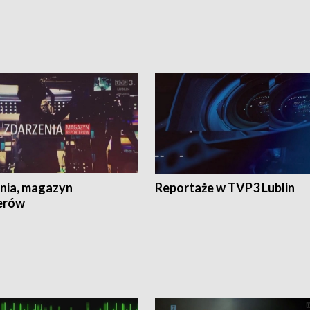
nia, magazyn
Reportaże w TVP3 Lublin
erów