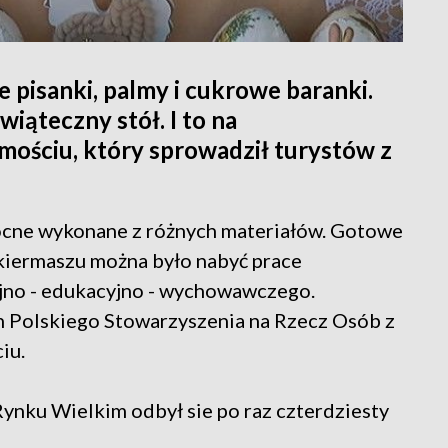
pisanki, palmy i cukrowe baranki.
iąteczny stół. I to na
ościu, który sprowadził turystów z
anocne wykonane z różnych materiałów. Gotowe
 kiermaszu można było nabyć prace
yjno - edukacyjno - wychowawczego.
h Polskiego Stowarzyszenia na Rzecz Osób z
iu.
nku Wielkim odbył sie po raz czterdziesty