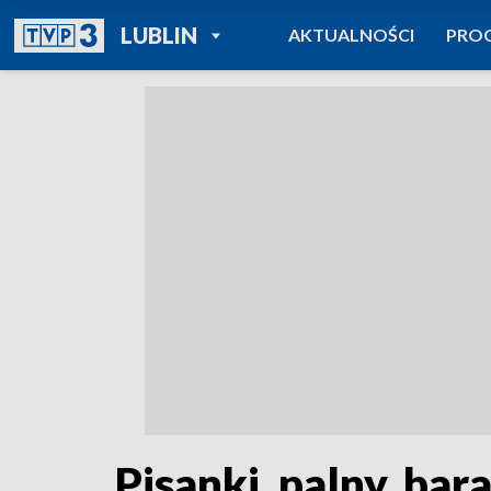
POWRÓT DO
LUBLIN
AKTUALNOŚCI
PRO
TVP REGIONY
Pisanki, palny, b