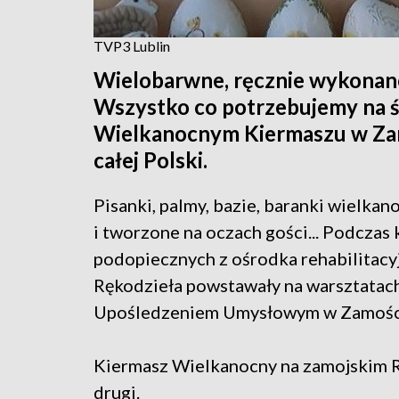
TVP3 Lublin
Wielobarwne, ręcznie wykonane 
Wszystko co potrzebujemy na św
Wielkanocnym Kiermaszu w Zam
całej Polski.
Pisanki, palmy, bazie, baranki wielk
i tworzone na oczach gości... Podczas
podopiecznych z ośrodka rehabilitac
Rękodzieła powstawały na warsztatac
Upośledzeniem Umysłowym w Zamośc
Kiermasz Wielkanocny na zamojskim Ry
drugi.