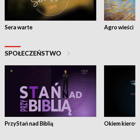
Sera warte
Agro wieści
SPOŁECZEŃSTWO
PrzyStań nad Biblią
Okiem kierow