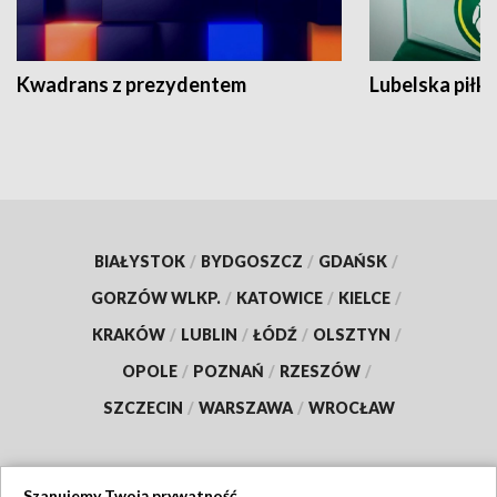
Kwadrans z prezydentem
Lubelska piłk
BIAŁYSTOK
/
BYDGOSZCZ
/
GDAŃSK
/
GORZÓW WLKP.
/
KATOWICE
/
KIELCE
/
KRAKÓW
/
LUBLIN
/
ŁÓDŹ
/
OLSZTYN
/
OPOLE
/
POZNAŃ
/
RZESZÓW
/
SZCZECIN
/
WARSZAWA
/
WROCŁAW
Szanujemy Twoją prywatność