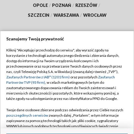
OPOLE
/
POZNAŃ
/
RZESZÓW
/
SZCZECIN
/
WARSZAWA
/
WROCŁAW
Szanujemy Twoją prywatność
Dołącz do nas:
Kliknij "Akceptuję i przechodzę do serwisu", aby wyrazić zgody na
korzystanie z technologii automatycznego śledzenia i zbierania danych,
TVP
dostęp do informacji na Twoim urządzeniu końcowym i ich
Abonament TVP
przechowywanie oraz na przetwarzanie Twoich danych osobowych przez
Regulamin TVP
nas, czyli Telewizję Polską S.A. w likwidacji (zwaną dalej również „TVP”),
Emisja w TVP
Polityka prywatności
Zaufanych Partnerów z IAB* (1201 firm)
oraz pozostałych
Zaufanych
Partnerów TVP (93 firm)
, w celach marketingowych (w tym do
Centrum informacji TVP
Moje zgody
zautomatyzowanego dopasowania reklam do Twoich zainteresowań i
mierzenia ich skuteczności) i pozostałych, które wskazujemy poniżej, a
Naziemna Telewizja Cyfrowa
Pomoc
także zgody na udostępnianie przez nas identyfikatora PPID do Google.
Sklep TVP
Biuro reklamy
Twoje dane osobowe zbierane podczas odwiedzania przez Ciebie naszych
Rada Programowa
Kontakt
poszczególnych serwisów
zwanych dalej „Portalem”, w tym informacje
zapisywane za pomocą technologii takich jak: pliki cookie, sygnalizatory
System NOS
WWW lub innych podobnych technologii umożliwiających świadczenie
dopasowanych i bezpiecznych usług, personalizację treści oraz reklam,
Informacje o nadawcy