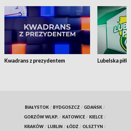
Kwadrans z prezydentem
Lubelska piłk
BIAŁYSTOK
/
BYDGOSZCZ
/
GDAŃSK
/
GORZÓW WLKP.
/
KATOWICE
/
KIELCE
/
KRAKÓW
/
LUBLIN
/
ŁÓDŹ
/
OLSZTYN
/