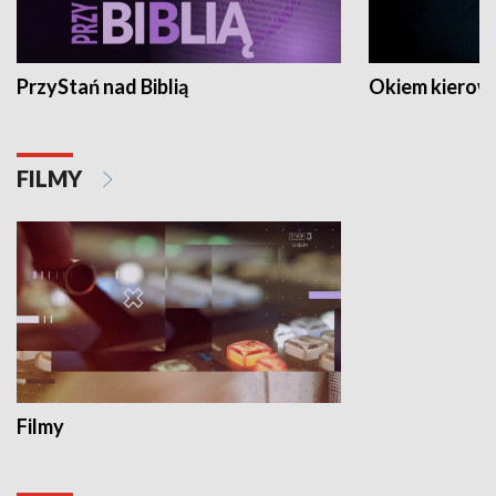
PrzyStań nad Biblią
Okiem kierow
FILMY
Filmy