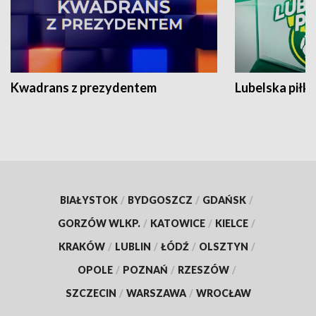
Kwadrans z prezydentem
Lubelska piłk
BIAŁYSTOK
/
BYDGOSZCZ
/
GDAŃSK
/
GORZÓW WLKP.
/
KATOWICE
/
KIELCE
/
KRAKÓW
/
LUBLIN
/
ŁÓDŹ
/
OLSZTYN
/
OPOLE
/
POZNAŃ
/
RZESZÓW
/
SZCZECIN
/
WARSZAWA
/
WROCŁAW