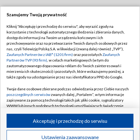
Szanujemy Twoją prywatność
Dołącz do nas:
Kliknij "Akceptuję i przechodzę do serwisu", aby wyrazić zgody na
korzystanie z technologii automatycznego śledzenia i zbierania danych,
TVP
dostęp do informacji na Twoim urządzeniu końcowym i ich
Abonament TVP
przechowywanie oraz na przetwarzanie Twoich danych osobowych przez
Regulamin TVP
nas, czyli Telewizję Polską S.A. w likwidacji (zwaną dalej również „TVP”),
Emisja w TVP
Polityka prywatności
Zaufanych Partnerów z IAB* (1201 firm)
oraz pozostałych
Zaufanych
Partnerów TVP (93 firm)
, w celach marketingowych (w tym do
Centrum informacji TVP
Moje zgody
zautomatyzowanego dopasowania reklam do Twoich zainteresowań i
mierzenia ich skuteczności) i pozostałych, które wskazujemy poniżej, a
Naziemna Telewizja Cyfrowa
Pomoc
także zgody na udostępnianie przez nas identyfikatora PPID do Google.
Sklep TVP
Biuro reklamy
Twoje dane osobowe zbierane podczas odwiedzania przez Ciebie naszych
Rada Programowa
Kontakt
poszczególnych serwisów
zwanych dalej „Portalem”, w tym informacje
zapisywane za pomocą technologii takich jak: pliki cookie, sygnalizatory
System NOS
WWW lub innych podobnych technologii umożliwiających świadczenie
dopasowanych i bezpiecznych usług, personalizację treści oraz reklam,
Informacje o nadawcy
Kanały
udostępnianie funkcji mediów społecznościowych oraz analizowanie
Akceptuję i przechodzę do serwisu
ruchu w Internecie.
Program dla prasy
©2026 Telewizja Polska S.A. w likwidacji
Biuro Reklamy
Twoje dane osobowe zbierane podczas odwiedzania przez Ciebie
Ustawienia zaawansowane