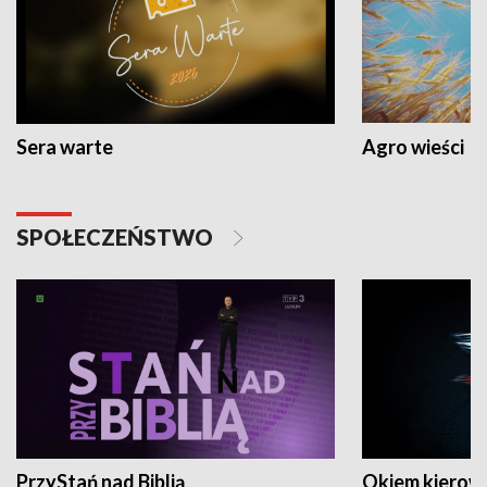
Sera warte
Agro wieści
SPOŁECZEŃSTWO
PrzyStań nad Biblią
Okiem kierow