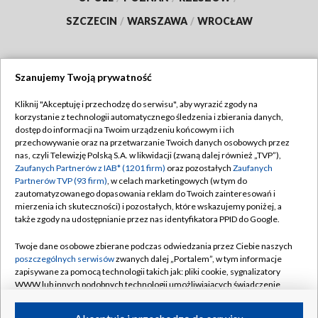
SZCZECIN
/
WARSZAWA
/
WROCŁAW
Szanujemy Twoją prywatność
Dołącz do nas:
Kliknij "Akceptuję i przechodzę do serwisu", aby wyrazić zgody na
korzystanie z technologii automatycznego śledzenia i zbierania danych,
TVP
dostęp do informacji na Twoim urządzeniu końcowym i ich
Abonament TVP
przechowywanie oraz na przetwarzanie Twoich danych osobowych przez
Regulamin TVP
nas, czyli Telewizję Polską S.A. w likwidacji (zwaną dalej również „TVP”),
Emisja w TVP
Polityka prywatności
Zaufanych Partnerów z IAB* (1201 firm)
oraz pozostałych
Zaufanych
Partnerów TVP (93 firm)
, w celach marketingowych (w tym do
Centrum informacji TVP
Moje zgody
zautomatyzowanego dopasowania reklam do Twoich zainteresowań i
mierzenia ich skuteczności) i pozostałych, które wskazujemy poniżej, a
Naziemna Telewizja Cyfrowa
Pomoc
także zgody na udostępnianie przez nas identyfikatora PPID do Google.
Sklep TVP
Biuro reklamy
Twoje dane osobowe zbierane podczas odwiedzania przez Ciebie naszych
Rada Programowa
Kontakt
poszczególnych serwisów
zwanych dalej „Portalem”, w tym informacje
zapisywane za pomocą technologii takich jak: pliki cookie, sygnalizatory
System NOS
WWW lub innych podobnych technologii umożliwiających świadczenie
dopasowanych i bezpiecznych usług, personalizację treści oraz reklam,
Informacje o nadawcy
Kanały
udostępnianie funkcji mediów społecznościowych oraz analizowanie