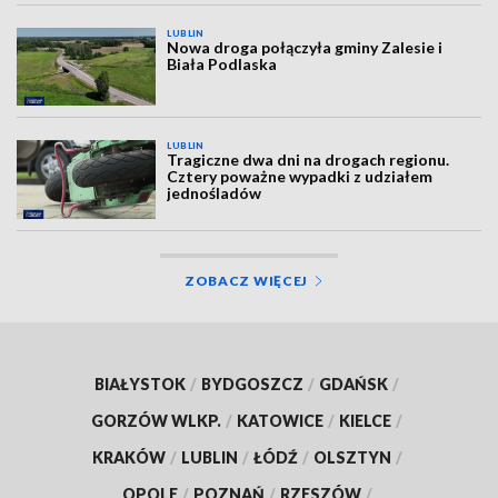
LUBLIN
Nowa droga połączyła gminy Zalesie i
Biała Podlaska
LUBLIN
Tragiczne dwa dni na drogach regionu.
Cztery poważne wypadki z udziałem
jednośladów
ZOBACZ WIĘCEJ
BIAŁYSTOK
/
BYDGOSZCZ
/
GDAŃSK
/
GORZÓW WLKP.
/
KATOWICE
/
KIELCE
/
KRAKÓW
/
LUBLIN
/
ŁÓDŹ
/
OLSZTYN
/
OPOLE
/
POZNAŃ
/
RZESZÓW
/