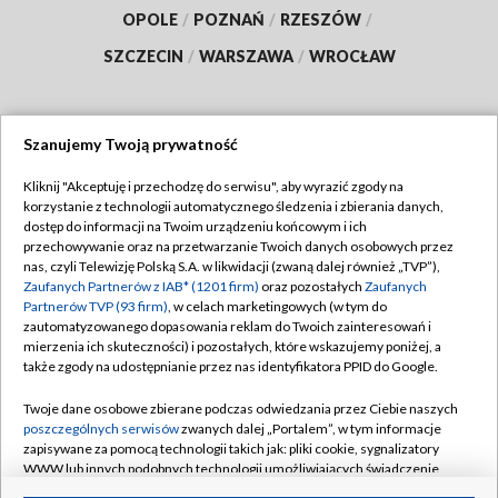
OPOLE
/
POZNAŃ
/
RZESZÓW
/
SZCZECIN
/
WARSZAWA
/
WROCŁAW
Szanujemy Twoją prywatność
Dołącz do nas:
Kliknij "Akceptuję i przechodzę do serwisu", aby wyrazić zgody na
korzystanie z technologii automatycznego śledzenia i zbierania danych,
TVP
dostęp do informacji na Twoim urządzeniu końcowym i ich
Abonament TVP
przechowywanie oraz na przetwarzanie Twoich danych osobowych przez
Regulamin TVP
nas, czyli Telewizję Polską S.A. w likwidacji (zwaną dalej również „TVP”),
Emisja w TVP
Polityka prywatności
Zaufanych Partnerów z IAB* (1201 firm)
oraz pozostałych
Zaufanych
Partnerów TVP (93 firm)
, w celach marketingowych (w tym do
Centrum informacji TVP
Moje zgody
zautomatyzowanego dopasowania reklam do Twoich zainteresowań i
mierzenia ich skuteczności) i pozostałych, które wskazujemy poniżej, a
Naziemna Telewizja Cyfrowa
Pomoc
także zgody na udostępnianie przez nas identyfikatora PPID do Google.
Sklep TVP
Biuro reklamy
Twoje dane osobowe zbierane podczas odwiedzania przez Ciebie naszych
Rada Programowa
Kontakt
poszczególnych serwisów
zwanych dalej „Portalem”, w tym informacje
zapisywane za pomocą technologii takich jak: pliki cookie, sygnalizatory
System NOS
WWW lub innych podobnych technologii umożliwiających świadczenie
dopasowanych i bezpiecznych usług, personalizację treści oraz reklam,
Informacje o nadawcy