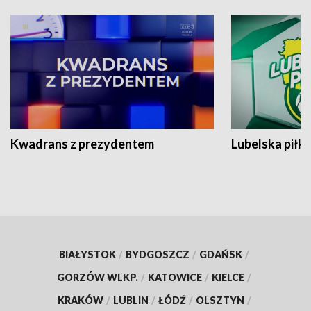
Kwadrans z prezydentem
Lubelska piłk
BIAŁYSTOK
/
BYDGOSZCZ
/
GDAŃSK
/
GORZÓW WLKP.
/
KATOWICE
/
KIELCE
/
KRAKÓW
/
LUBLIN
/
ŁÓDŹ
/
OLSZTYN
/