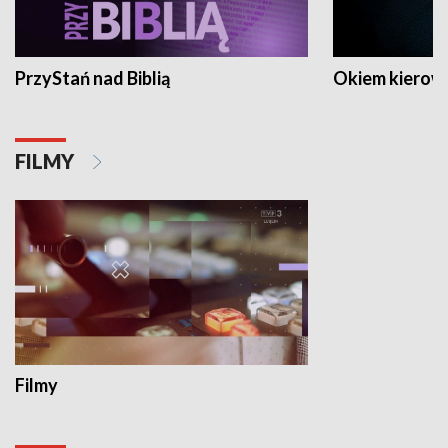
PrzyStań nad Biblią
Okiem kierow
FILMY
Filmy