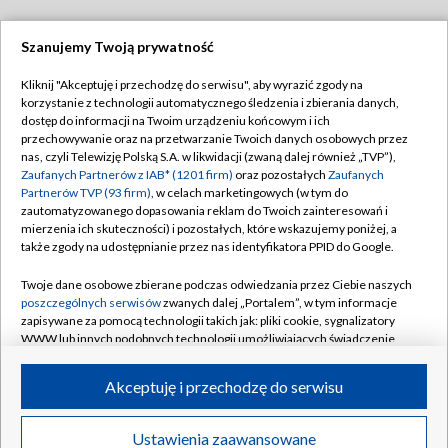
Szanujemy Twoją prywatność
Dołącz do nas:
Kliknij "Akceptuję i przechodzę do serwisu", aby wyrazić zgody na
korzystanie z technologii automatycznego śledzenia i zbierania danych,
TVP
dostęp do informacji na Twoim urządzeniu końcowym i ich
Abonament TVP
przechowywanie oraz na przetwarzanie Twoich danych osobowych przez
Regulamin TVP
nas, czyli Telewizję Polską S.A. w likwidacji (zwaną dalej również „TVP”),
Emisja w TVP
Polityka prywatności
Zaufanych Partnerów z IAB* (1201 firm)
oraz pozostałych
Zaufanych
Partnerów TVP (93 firm)
, w celach marketingowych (w tym do
Centrum informacji TVP
Moje zgody
zautomatyzowanego dopasowania reklam do Twoich zainteresowań i
mierzenia ich skuteczności) i pozostałych, które wskazujemy poniżej, a
Naziemna Telewizja Cyfrowa
Pomoc
także zgody na udostępnianie przez nas identyfikatora PPID do Google.
Sklep TVP
Biuro reklamy
Twoje dane osobowe zbierane podczas odwiedzania przez Ciebie naszych
Rada Programowa
Kontakt
poszczególnych serwisów
zwanych dalej „Portalem”, w tym informacje
zapisywane za pomocą technologii takich jak: pliki cookie, sygnalizatory
System NOS
WWW lub innych podobnych technologii umożliwiających świadczenie
dopasowanych i bezpiecznych usług, personalizację treści oraz reklam,
Informacje o nadawcy
Kanały
udostępnianie funkcji mediów społecznościowych oraz analizowanie
Akceptuję i przechodzę do serwisu
ruchu w Internecie.
Program dla prasy
©2026 Telewizja Polska S.A. w likwidacji
Biuro Reklamy
Twoje dane osobowe zbierane podczas odwiedzania przez Ciebie
Ustawienia zaawansowane