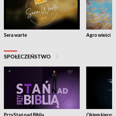
Sera warte
Agro wieści
SPOŁECZEŃSTWO
PrzyStań nad Biblią
Okiem kierow