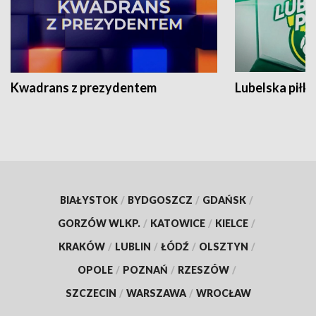
Kwadrans z prezydentem
Lubelska piłk
BIAŁYSTOK
/
BYDGOSZCZ
/
GDAŃSK
/
GORZÓW WLKP.
/
KATOWICE
/
KIELCE
/
KRAKÓW
/
LUBLIN
/
ŁÓDŹ
/
OLSZTYN
/
OPOLE
/
POZNAŃ
/
RZESZÓW
/
SZCZECIN
/
WARSZAWA
/
WROCŁAW