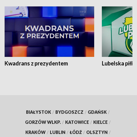
Kwadrans z prezydentem
Lubelska piłk
BIAŁYSTOK
/
BYDGOSZCZ
/
GDAŃSK
/
GORZÓW WLKP.
/
KATOWICE
/
KIELCE
/
KRAKÓW
/
LUBLIN
/
ŁÓDŹ
/
OLSZTYN
/