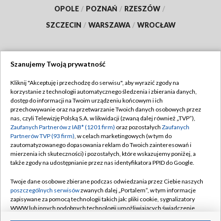
OPOLE
/
POZNAŃ
/
RZESZÓW
/
SZCZECIN
/
WARSZAWA
/
WROCŁAW
Szanujemy Twoją prywatność
Dołącz do nas:
Kliknij "Akceptuję i przechodzę do serwisu", aby wyrazić zgody na
korzystanie z technologii automatycznego śledzenia i zbierania danych,
TVP
dostęp do informacji na Twoim urządzeniu końcowym i ich
Abonament TVP
przechowywanie oraz na przetwarzanie Twoich danych osobowych przez
Regulamin TVP
nas, czyli Telewizję Polską S.A. w likwidacji (zwaną dalej również „TVP”),
Emisja w TVP
Polityka prywatności
Zaufanych Partnerów z IAB* (1201 firm)
oraz pozostałych
Zaufanych
Partnerów TVP (93 firm)
, w celach marketingowych (w tym do
Centrum informacji TVP
Moje zgody
zautomatyzowanego dopasowania reklam do Twoich zainteresowań i
mierzenia ich skuteczności) i pozostałych, które wskazujemy poniżej, a
Naziemna Telewizja Cyfrowa
Pomoc
także zgody na udostępnianie przez nas identyfikatora PPID do Google.
Sklep TVP
Biuro reklamy
Twoje dane osobowe zbierane podczas odwiedzania przez Ciebie naszych
Rada Programowa
Kontakt
poszczególnych serwisów
zwanych dalej „Portalem”, w tym informacje
zapisywane za pomocą technologii takich jak: pliki cookie, sygnalizatory
System NOS
WWW lub innych podobnych technologii umożliwiających świadczenie
dopasowanych i bezpiecznych usług, personalizację treści oraz reklam,
Informacje o nadawcy