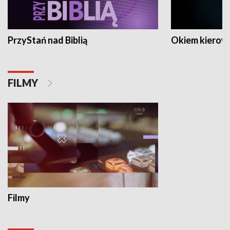
PrzyStań nad Biblią
Okiem kierow
FILMY
Filmy