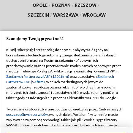
OPOLE
/
POZNAŃ
/
RZESZÓW
/
SZCZECIN
/
WARSZAWA
/
WROCŁAW
Szanujemy Twoją prywatność
Dołącz do nas:
Kliknij "Akceptuję i przechodzę do serwisu", aby wyrazić zgody na
korzystanie z technologii automatycznego śledzenia i zbierania danych,
TVP
dostęp do informacji na Twoim urządzeniu końcowym i ich
Abonament TVP
przechowywanie oraz na przetwarzanie Twoich danych osobowych przez
Regulamin TVP
nas, czyli Telewizję Polską S.A. w likwidacji (zwaną dalej również „TVP”),
Emisja w TVP
Polityka prywatności
Zaufanych Partnerów z IAB* (1201 firm)
oraz pozostałych
Zaufanych
Partnerów TVP (93 firm)
, w celach marketingowych (w tym do
Centrum informacji TVP
Moje zgody
zautomatyzowanego dopasowania reklam do Twoich zainteresowań i
mierzenia ich skuteczności) i pozostałych, które wskazujemy poniżej, a
Naziemna Telewizja Cyfrowa
Pomoc
także zgody na udostępnianie przez nas identyfikatora PPID do Google.
Sklep TVP
Biuro reklamy
Twoje dane osobowe zbierane podczas odwiedzania przez Ciebie naszych
Rada Programowa
Kontakt
poszczególnych serwisów
zwanych dalej „Portalem”, w tym informacje
zapisywane za pomocą technologii takich jak: pliki cookie, sygnalizatory
System NOS
WWW lub innych podobnych technologii umożliwiających świadczenie
dopasowanych i bezpiecznych usług, personalizację treści oraz reklam,
Informacje o nadawcy