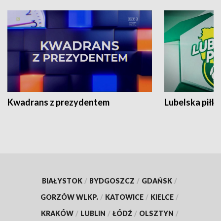
Kwadrans z prezydentem
Lubelska piłk
BIAŁYSTOK
/
BYDGOSZCZ
/
GDAŃSK
/
GORZÓW WLKP.
/
KATOWICE
/
KIELCE
/
KRAKÓW
/
LUBLIN
/
ŁÓDŹ
/
OLSZTYN
/