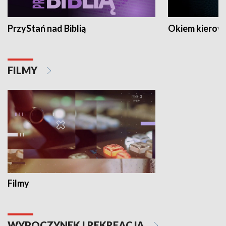
PrzyStań nad Biblią
Okiem kierow
FILMY
Filmy
WYPOCZYNEK I REKREACJA