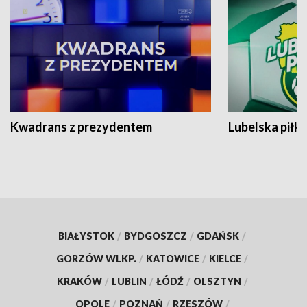
Kwadrans z prezydentem
Lubelska piłk
BIAŁYSTOK
/
BYDGOSZCZ
/
GDAŃSK
/
GORZÓW WLKP.
/
KATOWICE
/
KIELCE
/
KRAKÓW
/
LUBLIN
/
ŁÓDŹ
/
OLSZTYN
/
OPOLE
/
POZNAŃ
/
RZESZÓW
/