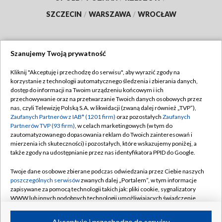
SZCZECIN
/
WARSZAWA
/
WROCŁAW
Szanujemy Twoją prywatność
Dołącz do nas:
Kliknij "Akceptuję i przechodzę do serwisu", aby wyrazić zgody na
korzystanie z technologii automatycznego śledzenia i zbierania danych,
TVP
dostęp do informacji na Twoim urządzeniu końcowym i ich
Abonament TVP
przechowywanie oraz na przetwarzanie Twoich danych osobowych przez
Regulamin TVP
nas, czyli Telewizję Polską S.A. w likwidacji (zwaną dalej również „TVP”),
Emisja w TVP
Polityka prywatności
Zaufanych Partnerów z IAB* (1201 firm)
oraz pozostałych
Zaufanych
Partnerów TVP (93 firm)
, w celach marketingowych (w tym do
Centrum informacji TVP
Moje zgody
zautomatyzowanego dopasowania reklam do Twoich zainteresowań i
mierzenia ich skuteczności) i pozostałych, które wskazujemy poniżej, a
Naziemna Telewizja Cyfrowa
Pomoc
także zgody na udostępnianie przez nas identyfikatora PPID do Google.
Sklep TVP
Biuro reklamy
Twoje dane osobowe zbierane podczas odwiedzania przez Ciebie naszych
Rada Programowa
Kontakt
poszczególnych serwisów
zwanych dalej „Portalem”, w tym informacje
zapisywane za pomocą technologii takich jak: pliki cookie, sygnalizatory
System NOS
WWW lub innych podobnych technologii umożliwiających świadczenie
dopasowanych i bezpiecznych usług, personalizację treści oraz reklam,
Informacje o nadawcy
Kanały
udostępnianie funkcji mediów społecznościowych oraz analizowanie
Akceptuję i przechodzę do serwisu