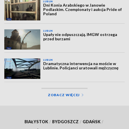
LUBLIN
Dni Konia Arabskiego w Janowie
Podlaskim. Czempionaty i aukcja Pride of
Poland
LUBLIN
Upały nie odpuszczają. IMGW ostrzega
przed burzami
LUBLIN
Dramatyczna interwencja na moście w
Lublinie. Policjanci uratowali mężczyznę
ZOBACZ WIĘCEJ
BIAŁYSTOK
/
BYDGOSZCZ
/
GDAŃSK
/