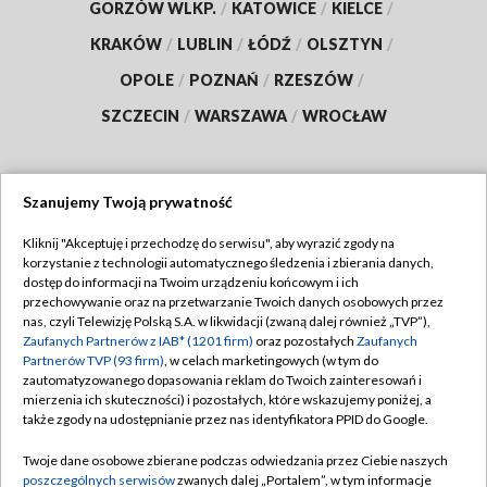
GORZÓW WLKP.
/
KATOWICE
/
KIELCE
/
KRAKÓW
/
LUBLIN
/
ŁÓDŹ
/
OLSZTYN
/
OPOLE
/
POZNAŃ
/
RZESZÓW
/
SZCZECIN
/
WARSZAWA
/
WROCŁAW
Szanujemy Twoją prywatność
Dołącz do nas:
Kliknij "Akceptuję i przechodzę do serwisu", aby wyrazić zgody na
korzystanie z technologii automatycznego śledzenia i zbierania danych,
TVP
dostęp do informacji na Twoim urządzeniu końcowym i ich
Abonament TVP
przechowywanie oraz na przetwarzanie Twoich danych osobowych przez
Regulamin TVP
nas, czyli Telewizję Polską S.A. w likwidacji (zwaną dalej również „TVP”),
Emisja w TVP
Polityka prywatności
Zaufanych Partnerów z IAB* (1201 firm)
oraz pozostałych
Zaufanych
Partnerów TVP (93 firm)
, w celach marketingowych (w tym do
Centrum informacji TVP
Moje zgody
zautomatyzowanego dopasowania reklam do Twoich zainteresowań i
mierzenia ich skuteczności) i pozostałych, które wskazujemy poniżej, a
Naziemna Telewizja Cyfrowa
Pomoc
także zgody na udostępnianie przez nas identyfikatora PPID do Google.
Sklep TVP
Biuro reklamy
Twoje dane osobowe zbierane podczas odwiedzania przez Ciebie naszych
Rada Programowa
Kontakt
poszczególnych serwisów
zwanych dalej „Portalem”, w tym informacje