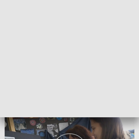
POWRÓT DO
LUBLIN
TVP REGIONY
Sukces dzięki aniołom. Wystawa
2018-03-05