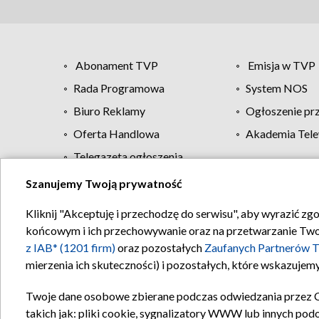
Abonament TVP
Emisja w TVP
Rada Programowa
System NOS
Biuro Reklamy
Ogłoszenie pr
Oferta Handlowa
Akademia Tele
Telegazeta ogłoszenia
Szanujemy Twoją prywatność
Regulamin TVP
Kliknij "Akceptuję i przechodzę do serwisu", aby wyrazić zg
końcowym i ich przechowywanie oraz na przetwarzanie Twoich
z IAB* (1201 firm)
oraz pozostałych
Zaufanych Partnerów T
mierzenia ich skuteczności) i pozostałych, które wskazujemy
Twoje dane osobowe zbierane podczas odwiedzania przez 
takich jak: pliki cookie, sygnalizatory WWW lub innych pod