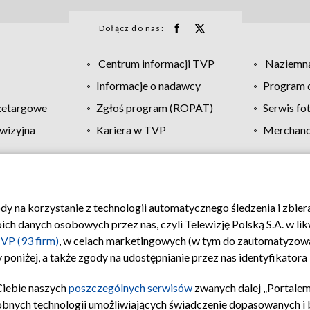
Dołącz do nas:
Centrum informacji TVP
Naziemna
Informacje o nadawcy
Program d
zetargowe
Zgłoś program (ROPAT)
Serwis fo
wizyjna
Kariera w TVP
Merchandi
Polityka prywatności
Moje zgody
Pomoc
Biuro re
ody na korzystanie z technologii automatycznego śledzenia i zbie
 danych osobowych przez nas, czyli Telewizję Polską S.A. w likw
VP (93 firm)
, w celach marketingowych (w tym do zautomatyzow
 poniżej, a także zgody na udostępnianie przez nas identyfikator
Ciebie naszych
poszczególnych serwisów
zwanych dalej „Portalem
obnych technologii umożliwiających świadczenie dopasowanych i be