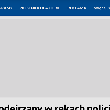
GRAMY
PIOSENKA DLA CIEBIE
REKLAMA
Więcej
dejrzany w rękach policj