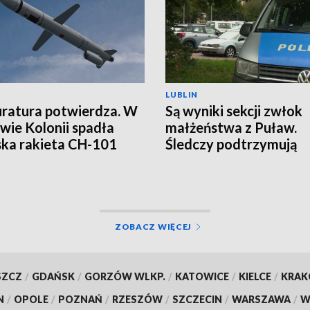
LUBLIN
ratura potwierdza. W
Są wyniki sekcji zwłok
wie Kolonii spadła
małżeństwa z Puław.
ska rakieta CH-101
Śledczy podtrzymują
hipotezę rozszerzone
samobójstwa
ZOBACZ WIĘCEJ
SZCZ
/
GDAŃSK
/
GORZÓW WLKP.
/
KATOWICE
/
KIELCE
/
KRA
N
/
OPOLE
/
POZNAŃ
/
RZESZÓW
/
SZCZECIN
/
WARSZAWA
/
W