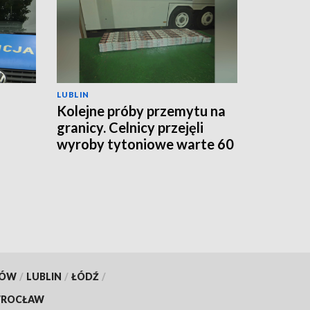
LUBLIN
Kolejne próby przemytu na
granicy. Celnicy przejęli
wyroby tytoniowe warte 60
go
tys. zł
KÓW
/
LUBLIN
/
ŁÓDŹ
/
ROCŁAW