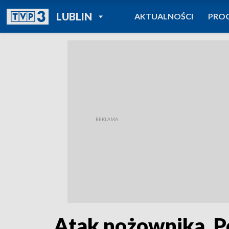
POWRÓT DO
LUBLIN
AKTUALNOŚCI
PRO
TVP REGIONY
Atak nożownika. Po