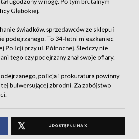
stał ugodzony w nogę. Po tym brutalnym
licy Głębokiej.
hanie świadków, sprzedawców ze sklepu i
ie podejrzanego. To 34-letni mieszkaniec
j Policji przy ul. Północnej. Śledczy nie
ani tego czy podejrzany znał swoje ofiary.
podejrzanego, policja i prokuratura powinny
tej bulwersującej zbrodni. Za zabójstwo
ci.
UDOSTĘPNIJ NA X