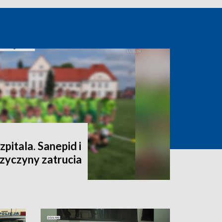
szpitala. Sanepid i
rzyczyny zatrucia