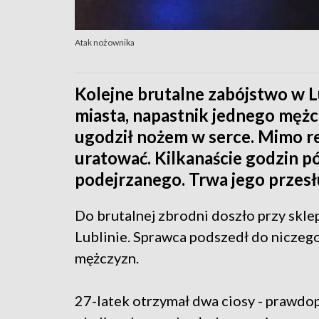
Atak nożownika
Kolejne brutalne zabójstwo w L
miasta, napastnik jednego mężc
ugodził nożem w serce. Mimo rea
uratować. Kilkanaście godzin pó
podejrzanego. Trwa jego przesł
Do brutalnej zbrodni doszło przy skl
Lublinie. Sprawca podszedł do niczeg
mężczyzn.
27-latek otrzymał dwa ciosy - prawdo