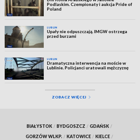
Podlaskim. Czempionaty i aukcja Pride of
Poland
LUBLIN
Upały nie odpuszczają. IMGW ostrzega
przed burzami
LUBLIN
Dramatyczna interwencja na moście w
Lublinie. Policjanci uratowali mężczyznę
ZOBACZ WIĘCEJ
BIAŁYSTOK
/
BYDGOSZCZ
/
GDAŃSK
/
GORZÓW WLKP.
/
KATOWICE
/
KIELCE
/