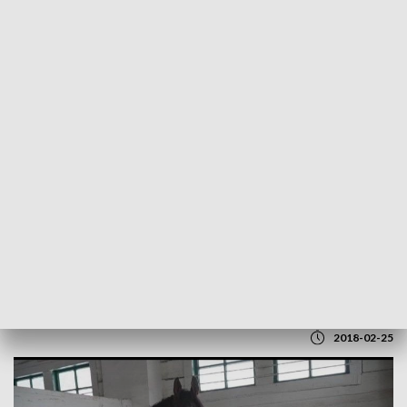
POWRÓT DO
LUBLIN
TVP REGIONY
Narodziny gwiazdy. Wielka radość w
stadninie
2018-02-25