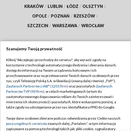
KRAKÓW
/
LUBLIN
/
ŁÓDŹ
/
OLSZTYN
/
OPOLE
/
POZNAŃ
/
RZESZÓW
/
SZCZECIN
/
WARSZAWA
/
WROCŁAW
Szanujemy Twoją prywatność
Dołącz do nas:
Kliknij "Akceptuję i przechodzę do serwisu", aby wyrazić zgody na
korzystanie z technologii automatycznego śledzenia i zbierania danych,
TVP
dostęp do informacji na Twoim urządzeniu końcowym i ich
Abonament TVP
przechowywanie oraz na przetwarzanie Twoich danych osobowych przez
Regulamin TVP
nas, czyli Telewizję Polską S.A. w likwidacji (zwaną dalej również „TVP”),
Emisja w TVP
Polityka prywatności
Zaufanych Partnerów z IAB* (1201 firm)
oraz pozostałych
Zaufanych
Partnerów TVP (93 firm)
, w celach marketingowych (w tym do
Centrum informacji TVP
Moje zgody
zautomatyzowanego dopasowania reklam do Twoich zainteresowań i
mierzenia ich skuteczności) i pozostałych, które wskazujemy poniżej, a
Naziemna Telewizja Cyfrowa
Pomoc
także zgody na udostępnianie przez nas identyfikatora PPID do Google.
Sklep TVP
Biuro reklamy
Twoje dane osobowe zbierane podczas odwiedzania przez Ciebie naszych
Rada Programowa
Kontakt
poszczególnych serwisów
zwanych dalej „Portalem”, w tym informacje
zapisywane za pomocą technologii takich jak: pliki cookie, sygnalizatory