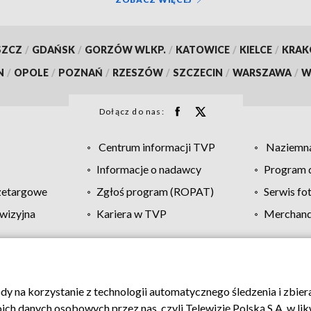
SZCZ
/
GDAŃSK
/
GORZÓW WLKP.
/
KATOWICE
/
KIELCE
/
KRA
N
/
OPOLE
/
POZNAŃ
/
RZESZÓW
/
SZCZECIN
/
WARSZAWA
/
W
Dołącz do nas:
Centrum informacji TVP
Naziemna
Informacje o nadawcy
Program d
zetargowe
Zgłoś program (ROPAT)
Serwis fo
wizyjna
Kariera w TVP
Merchandi
Polityka prywatności
Moje zgody
Pomoc
Biuro re
ody na korzystanie z technologii automatycznego śledzenia i zbie
 danych osobowych przez nas, czyli Telewizję Polską S.A. w likw