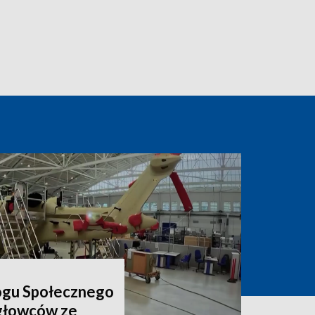
ogu Społecznego
igłowców ze