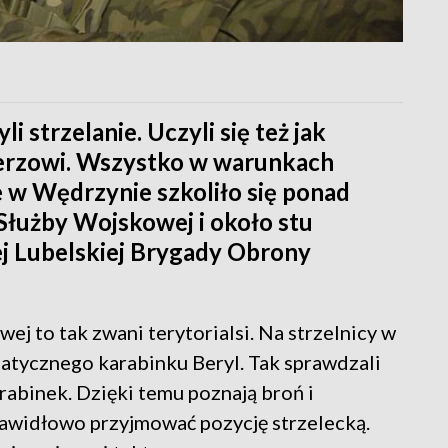
li strzelanie. Uczyli się też jak
ierzowi. Wszystko w warunkach
e w Wędrzynie szkoliło się ponad
 Służby Wojskowej i około stu
j Lubelskiej Brygady Obrony
ej to tak zwani terytorialsi. Na strzelnicy w
matycznego karabinku Beryl. Tak sprawdzali
karabinek. Dzięki temu poznają broń i
prawidłowo przyjmować pozycję strzelecką.