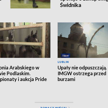
Świdnika
LUBLIN
onia Arabskiego w
Upały nie odpuszczają.
ie Podlaskim.
IMGW ostrzega przed
ionaty i aukcja Pride
burzami
land
ZOBACZ WIĘCEJ