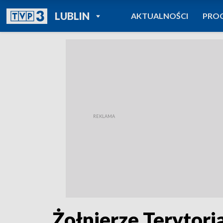
POWRÓT DO
LUBLIN
AKTUALNOŚCI
PRO
TVP REGIONY
Żołnierze Terytori