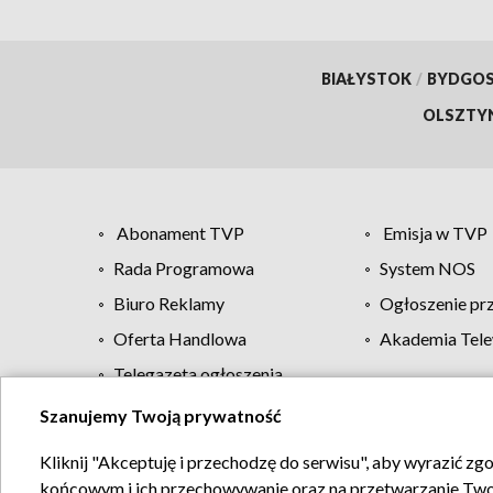
BIAŁYSTOK
/
BYDGO
OLSZTY
Abonament TVP
Emisja w TVP
Rada Programowa
System NOS
Biuro Reklamy
Ogłoszenie pr
Oferta Handlowa
Akademia Tele
Telegazeta ogłoszenia
Szanujemy Twoją prywatność
Regulamin TVP
Kliknij "Akceptuję i przechodzę do serwisu", aby wyrazić zg
końcowym i ich przechowywanie oraz na przetwarzanie Twoich