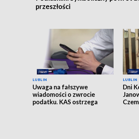
przeszłości
LUBLIN
LUBLIN
Uwaga na fałszywe
Dni K
wiadomości o zwrocie
Janow
podatku. KAS ostrzega
Czemp
przed oszustwem
of Po