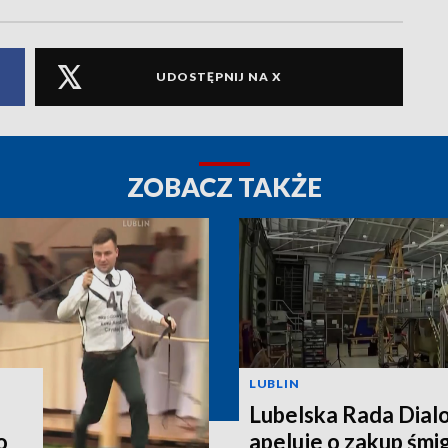
UDOSTĘPNIJ NA X
ZOBACZ TAKŻE
LUBLIN
Lubelska Rada Dial
o
apeluje o zakup śm