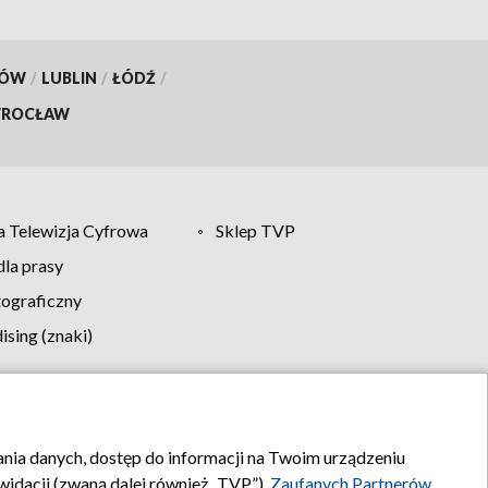
KÓW
/
LUBLIN
/
ŁÓDŹ
/
ROCŁAW
 Telewizja Cyfrowa
Sklep TVP
la prasy
tograficzny
sing (znaki)
klamy
Kontakt
rania danych, dostęp do informacji na Twoim urządzeniu
idacji (zwaną dalej również „TVP”),
Zaufanych Partnerów