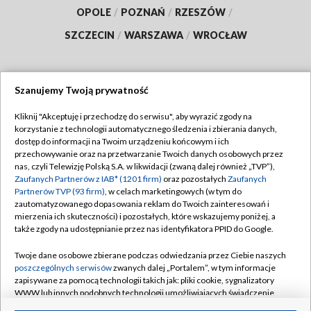
OPOLE
/
POZNAŃ
/
RZESZÓW
/
SZCZECIN
/
WARSZAWA
/
WROCŁAW
Szanujemy Twoją prywatność
Dołącz do nas:
Kliknij "Akceptuję i przechodzę do serwisu", aby wyrazić zgody na
korzystanie z technologii automatycznego śledzenia i zbierania danych,
TVP
dostęp do informacji na Twoim urządzeniu końcowym i ich
Abonament TVP
przechowywanie oraz na przetwarzanie Twoich danych osobowych przez
Regulamin TVP
nas, czyli Telewizję Polską S.A. w likwidacji (zwaną dalej również „TVP”),
Emisja w TVP
Polityka prywatności
Zaufanych Partnerów z IAB* (1201 firm)
oraz pozostałych
Zaufanych
Partnerów TVP (93 firm)
, w celach marketingowych (w tym do
Centrum informacji TVP
Moje zgody
zautomatyzowanego dopasowania reklam do Twoich zainteresowań i
mierzenia ich skuteczności) i pozostałych, które wskazujemy poniżej, a
Naziemna Telewizja Cyfrowa
Pomoc
także zgody na udostępnianie przez nas identyfikatora PPID do Google.
Sklep TVP
Biuro reklamy
Twoje dane osobowe zbierane podczas odwiedzania przez Ciebie naszych
Rada Programowa
Kontakt
poszczególnych serwisów
zwanych dalej „Portalem”, w tym informacje
zapisywane za pomocą technologii takich jak: pliki cookie, sygnalizatory
System NOS
WWW lub innych podobnych technologii umożliwiających świadczenie
dopasowanych i bezpiecznych usług, personalizację treści oraz reklam,
Informacje o nadawcy