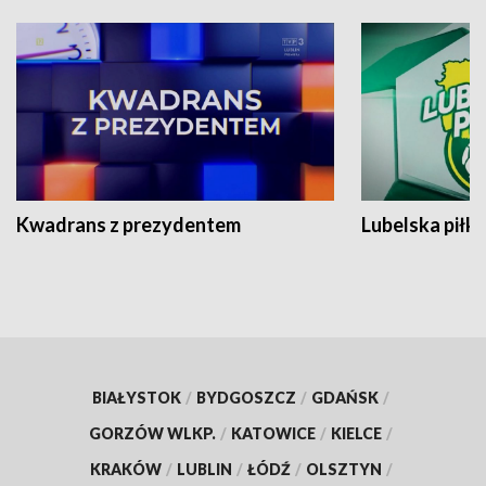
Kwadrans z prezydentem
Lubelska piłk
BIAŁYSTOK
/
BYDGOSZCZ
/
GDAŃSK
/
GORZÓW WLKP.
/
KATOWICE
/
KIELCE
/
KRAKÓW
/
LUBLIN
/
ŁÓDŹ
/
OLSZTYN
/