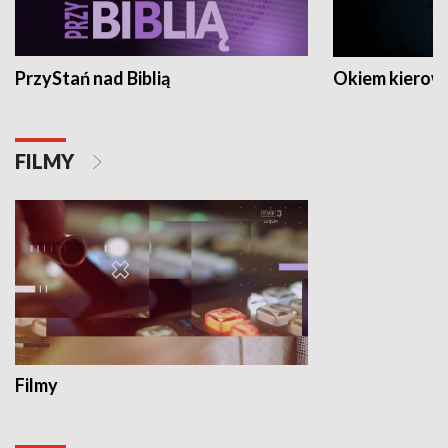
PrzyStań nad Biblią
Okiem kierow
FILMY
Filmy