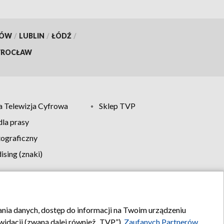
KÓW
/
LUBLIN
/
ŁÓDŹ
/
ROCŁAW
 Telewizja Cyfrowa
Sklep TVP
la prasy
tograficzny
sing (znaki)
klamy
Kontakt
rania danych, dostęp do informacji na Twoim urządzeniu
idacji (zwaną dalej również „TVP”),
Zaufanych Partnerów