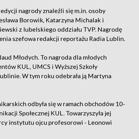
ycji nagrody znaleźli się m.in. osoby
esława Borowik, Katarzyna Michalak i
iewski z lubelskiego oddziału TVP. Nagrodę
nia szefowa redakcji reportażu Radia Lublin.
klaud Młodych. To nagroda dla młodych
dentów KUL, UMCS i Wyższej Szkoły
Lublinie. W tym roku odebrała ją Martyna
ikarskich odbyła się w ramach obchodów 10-
nikacji Społecznej KUL. Towarzyszyła jej
y instytutu ojcu profesorowi - Leonowi