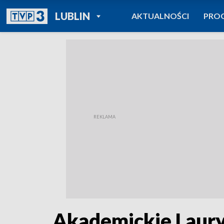
POWRÓT DO
LUBLIN
AKTUALNOŚCI
PRO
TVP REGIONY
Akademickie Laury