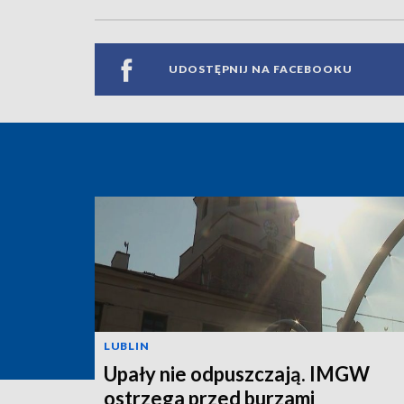
UDOSTĘPNIJ NA FACEBOOKU
LUBLIN
Upały nie odpuszczają. IMGW
ostrzega przed burzami