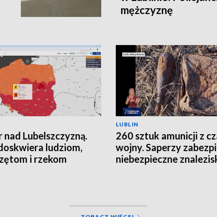
mężczyznę
LUBLIN
 nad Lubelszczyzną.
260 sztuk amunicji z c
doskwiera ludziom,
wojny. Saperzy zabezpi
zętom i rzekom
niebezpieczne znalezis
ZOBACZ WIĘCEJ