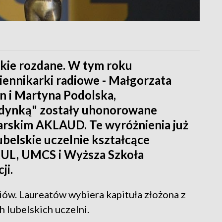
kie rozdane. W tym roku
ziennikarki radiowe - Małgorzata
in i Martyna Podolska,
edynką" zostały uhonorowane
rskim AKLAUD. Te wyróżnienia już
ubelskie uczelnie kształcące
 KUL, UMCS i Wyższa Szkoła
ji.
ów. Laureatów wybiera kapituła złożona z
 lubelskich uczelni.