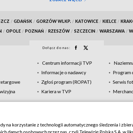
SZCZ
/
GDAŃSK
/
GORZÓW WLKP.
/
KATOWICE
/
KIELCE
/
KRA
N
/
OPOLE
/
POZNAŃ
/
RZESZÓW
/
SZCZECIN
/
WARSZAWA
/
W
Dołącz do nas:
Centrum informacji TVP
Naziemna
Informacje o nadawcy
Program d
zetargowe
Zgłoś program (ROPAT)
Serwis fo
wizyjna
Kariera w TVP
Merchandi
Polityka prywatności
Moje zgody
Pomoc
Biuro re
ody na korzystanie z technologii automatycznego śledzenia i zbie
 danych osobowych przez nas, czyli Telewizję Polską S.A. w likw