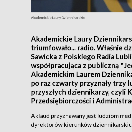
Akademickie Laury Dziennikarskie
Akademickie Laury Dziennikars
triumfowało... radio. Właśnie d
Sawicka z Polskiego Radia Lubl
współpracująca z publiczną "J
Akademickim Laurem Dziennika
po raz czwarty przyznały trzy l
przyszłych dziennikarzy, czyli
Przedsiębiorczości i Administrac
Aklaud przyznawany jest ludziom medi
dyrektorów kierunków dziennikarskich