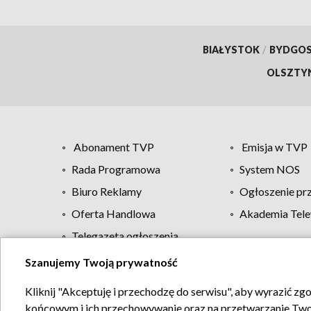
BIAŁYSTOK
/
BYDGO
OLSZTY
Abonament TVP
Emisja w TVP
Rada Programowa
System NOS
Biuro Reklamy
Ogłoszenie pr
Oferta Handlowa
Akademia Tele
Telegazeta ogłoszenia
Szanujemy Twoją prywatność
Regulamin TVP
Kliknij "Akceptuję i przechodzę do serwisu", aby wyrazić zg
końcowym i ich przechowywanie oraz na przetwarzanie Twoich