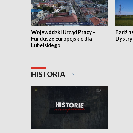
Wojewódzki Urząd Pracy –
Badź b
Fundusze Europejskie dla
Dystry
Lubelskiego
HISTORIA