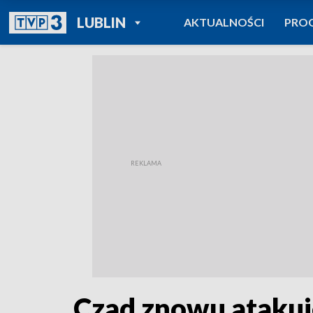
POWRÓT DO
LUBLIN
AKTUALNOŚCI
PRO
TVP REGIONY
Czad znowu atakuj