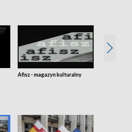
Afisz - magazyn kulturalny
Zobacz, co s