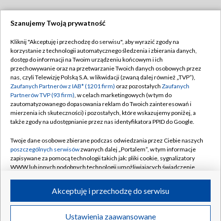
Szanujemy Twoją prywatność
Dołącz do nas:
Kliknij "Akceptuję i przechodzę do serwisu", aby wyrazić zgody na
korzystanie z technologii automatycznego śledzenia i zbierania danych,
TVP
dostęp do informacji na Twoim urządzeniu końcowym i ich
Abonament TVP
przechowywanie oraz na przetwarzanie Twoich danych osobowych przez
Regulamin TVP
nas, czyli Telewizję Polską S.A. w likwidacji (zwaną dalej również „TVP”),
Emisja w TVP
Polityka prywatności
Zaufanych Partnerów z IAB* (1201 firm)
oraz pozostałych
Zaufanych
Partnerów TVP (93 firm)
, w celach marketingowych (w tym do
Centrum informacji TVP
Moje zgody
zautomatyzowanego dopasowania reklam do Twoich zainteresowań i
mierzenia ich skuteczności) i pozostałych, które wskazujemy poniżej, a
Naziemna Telewizja Cyfrowa
Pomoc
także zgody na udostępnianie przez nas identyfikatora PPID do Google.
Sklep TVP
Biuro reklamy
Twoje dane osobowe zbierane podczas odwiedzania przez Ciebie naszych
Rada Programowa
Kontakt
poszczególnych serwisów
zwanych dalej „Portalem”, w tym informacje
zapisywane za pomocą technologii takich jak: pliki cookie, sygnalizatory
System NOS
WWW lub innych podobnych technologii umożliwiających świadczenie
dopasowanych i bezpiecznych usług, personalizację treści oraz reklam,
Informacje o nadawcy
Kanały
udostępnianie funkcji mediów społecznościowych oraz analizowanie
Akceptuję i przechodzę do serwisu
ruchu w Internecie.
Program dla prasy
©2026 Telewizja Polska S.A. w likwidacji
Biuro Reklamy
Twoje dane osobowe zbierane podczas odwiedzania przez Ciebie
Ustawienia zaawansowane