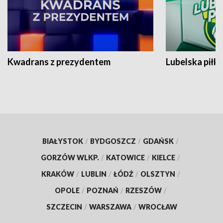
Kwadrans z prezydentem
Lubelska piłk
BIAŁYSTOK
/
BYDGOSZCZ
/
GDAŃSK
/
GORZÓW WLKP.
/
KATOWICE
/
KIELCE
/
KRAKÓW
/
LUBLIN
/
ŁÓDŹ
/
OLSZTYN
/
OPOLE
/
POZNAŃ
/
RZESZÓW
/
SZCZECIN
/
WARSZAWA
/
WROCŁAW