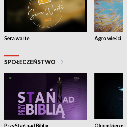
Sera warte
Agro wieści
SPOŁECZEŃSTWO
PrzyStań nad Biblią
Okiem kierow