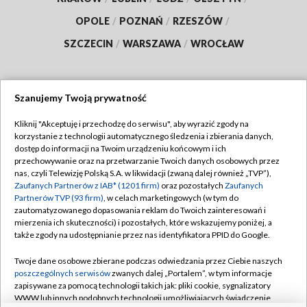
OPOLE
/
POZNAŃ
/
RZESZÓW
/
SZCZECIN
/
WARSZAWA
/
WROCŁAW
Szanujemy Twoją prywatność
Dołącz do nas:
Kliknij "Akceptuję i przechodzę do serwisu", aby wyrazić zgody na
korzystanie z technologii automatycznego śledzenia i zbierania danych,
TVP
dostęp do informacji na Twoim urządzeniu końcowym i ich
Abonament TVP
przechowywanie oraz na przetwarzanie Twoich danych osobowych przez
Regulamin TVP
nas, czyli Telewizję Polską S.A. w likwidacji (zwaną dalej również „TVP”),
Emisja w TVP
Polityka prywatności
Zaufanych Partnerów z IAB* (1201 firm)
oraz pozostałych
Zaufanych
Partnerów TVP (93 firm)
, w celach marketingowych (w tym do
Centrum informacji TVP
Moje zgody
zautomatyzowanego dopasowania reklam do Twoich zainteresowań i
mierzenia ich skuteczności) i pozostałych, które wskazujemy poniżej, a
Naziemna Telewizja Cyfrowa
Pomoc
także zgody na udostępnianie przez nas identyfikatora PPID do Google.
Sklep TVP
Biuro reklamy
Twoje dane osobowe zbierane podczas odwiedzania przez Ciebie naszych
Rada Programowa
Kontakt
poszczególnych serwisów
zwanych dalej „Portalem”, w tym informacje
zapisywane za pomocą technologii takich jak: pliki cookie, sygnalizatory
System NOS
WWW lub innych podobnych technologii umożliwiających świadczenie