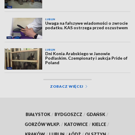
LUBLIN
Uwaga na fałszywe wiadomości o zwrocie
podatku. KAS ostrzega przed oszustwem
LUBLIN
Dni Konia Arabskiego w Janowie
Podlaskim. Czempionaty i aukcja Pride of
Poland
ZOBACZ WIĘCEJ
BIAŁYSTOK
/
BYDGOSZCZ
/
GDAŃSK
/
GORZÓW WLKP.
/
KATOWICE
/
KIELCE
/
KRAKÓW
/
LUBLIN
/
ŁÓDŹ
/
OLSZTYN
/