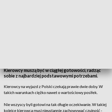
Znów kolejki
Ponad 20 kilometrów - tak długa była dziś kolejka
tirów do przejścia granicznego w Dorohusku.
Kierowcy muszą być w ciągłej gotowości, radząc
sobie z najbardziej podstawowymi potrzebami.
Kierowcy na wyjazd z Polski czekają prawie dwie doby. W
takich warunkach ciężko nawet o wartościowy posiłek.
Nie wszyscy byli gotowi na tak długie oczekiwanie. W takiej
kolejce kierowca musi nieustannie zachowywać czujność -