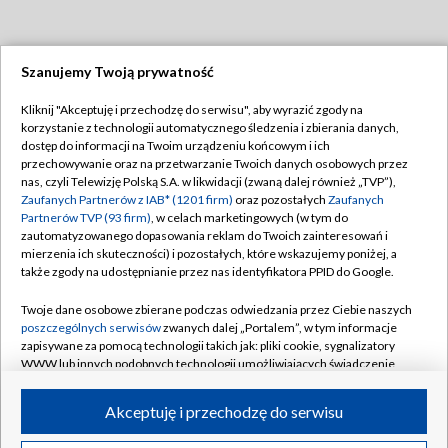
Szanujemy Twoją prywatność
Dołącz do nas:
Kliknij "Akceptuję i przechodzę do serwisu", aby wyrazić zgody na
korzystanie z technologii automatycznego śledzenia i zbierania danych,
TVP
dostęp do informacji na Twoim urządzeniu końcowym i ich
Abonament TVP
przechowywanie oraz na przetwarzanie Twoich danych osobowych przez
Regulamin TVP
nas, czyli Telewizję Polską S.A. w likwidacji (zwaną dalej również „TVP”),
Emisja w TVP
Polityka prywatności
Zaufanych Partnerów z IAB* (1201 firm)
oraz pozostałych
Zaufanych
Partnerów TVP (93 firm)
, w celach marketingowych (w tym do
Centrum informacji TVP
Moje zgody
zautomatyzowanego dopasowania reklam do Twoich zainteresowań i
mierzenia ich skuteczności) i pozostałych, które wskazujemy poniżej, a
Naziemna Telewizja Cyfrowa
Pomoc
także zgody na udostępnianie przez nas identyfikatora PPID do Google.
Sklep TVP
Biuro reklamy
Twoje dane osobowe zbierane podczas odwiedzania przez Ciebie naszych
Rada Programowa
Kontakt
poszczególnych serwisów
zwanych dalej „Portalem”, w tym informacje
zapisywane za pomocą technologii takich jak: pliki cookie, sygnalizatory
System NOS
WWW lub innych podobnych technologii umożliwiających świadczenie
dopasowanych i bezpiecznych usług, personalizację treści oraz reklam,
Informacje o nadawcy
Kanały
udostępnianie funkcji mediów społecznościowych oraz analizowanie
Akceptuję i przechodzę do serwisu
ruchu w Internecie.
Program dla prasy
©2026 Telewizja Polska S.A. w likwidacji