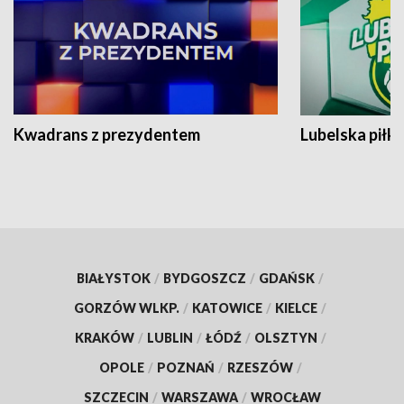
Kwadrans z prezydentem
Lubelska piłk
BIAŁYSTOK
/
BYDGOSZCZ
/
GDAŃSK
/
GORZÓW WLKP.
/
KATOWICE
/
KIELCE
/
KRAKÓW
/
LUBLIN
/
ŁÓDŹ
/
OLSZTYN
/
OPOLE
/
POZNAŃ
/
RZESZÓW
/
SZCZECIN
/
WARSZAWA
/
WROCŁAW