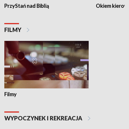
PrzyStań nad Biblią
Okiem kierow
FILMY
Filmy
WYPOCZYNEK I REKREACJA