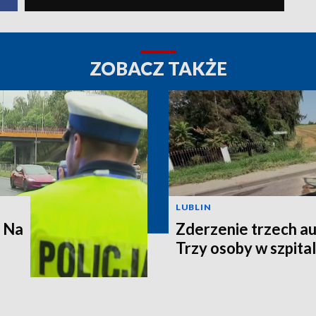
ZOBACZ TAKŻE
LUBLIN
. Na
Zderzenie trzech au
Trzy osoby w szpita