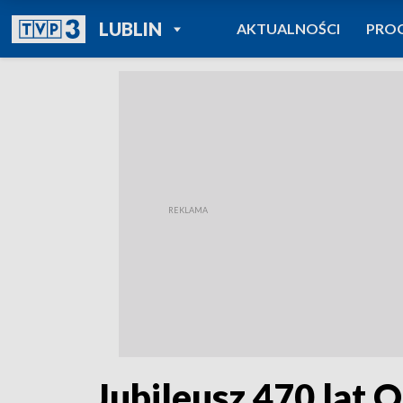
POWRÓT DO
LUBLIN
AKTUALNOŚCI
PRO
TVP REGIONY
Jubileusz 470 lat 