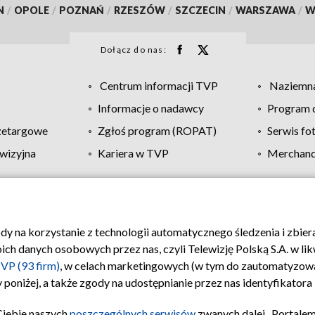
N
/
OPOLE
/
POZNAŃ
/
RZESZÓW
/
SZCZECIN
/
WARSZAWA
/
W
Dołącz do nas:
Centrum informacji TVP
Naziemna
Informacje o nadawcy
Program d
zetargowe
Zgłoś program (ROPAT)
Serwis fo
wizyjna
Kariera w TVP
Merchandi
Polityka prywatności
Moje zgody
Pomoc
Biuro re
ody na korzystanie z technologii automatycznego śledzenia i zbie
 danych osobowych przez nas, czyli Telewizję Polską S.A. w likw
VP (93 firm)
, w celach marketingowych (w tym do zautomatyzow
 poniżej, a także zgody na udostępnianie przez nas identyfikator
Ciebie naszych
poszczególnych serwisów
zwanych dalej „Portalem