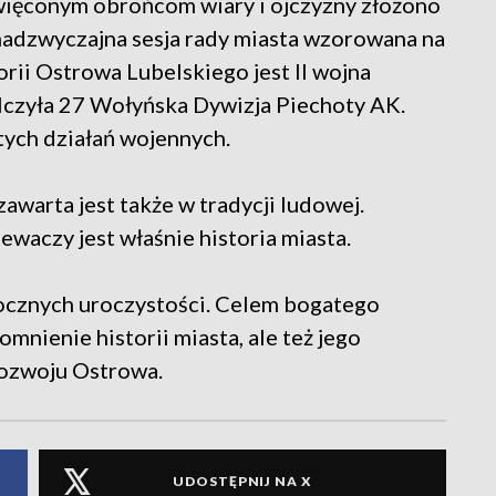
więconym obrońcom wiary i ojczyzny złożono
 nadzwyczajna sesja rady miasta wzorowana na
ii Ostrowa Lubelskiego jest II wojna
lczyła 27 Wołyńska Dywizja Piechoty AK.
tych działań wojennych.
awarta jest także w tradycji ludowej.
ewaczy jest właśnie historia miasta.
ocznych uroczystości. Celem bogatego
omnienie historii miasta, ale też jego
rozwoju Ostrowa.
UDOSTĘPNIJ NA X