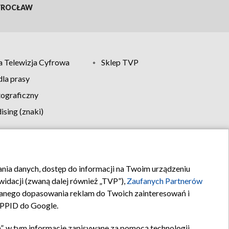
ROCŁAW
 Telewizja Cyfrowa
Sklep TVP
la prasy
tograficzny
sing (znaki)
klamy
Kontakt
rania danych, dostęp do informacji na Twoim urządzeniu
idacji (zwaną dalej również „TVP”),
Zaufanych Partnerów
anego dopasowania reklam do Twoich zainteresowań i
a PPID do Google.
”, w tym informacje zapisywane za pomocą technologii