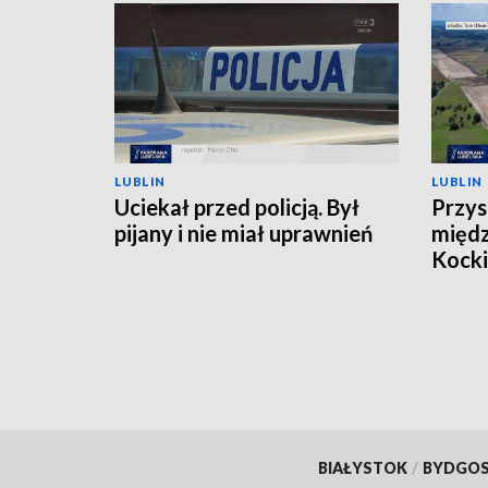
LUBLIN
LUBLIN
Uciekał przed policją. Był
Przys
pijany i nie miał uprawnień
międ
Kock
BIAŁYSTOK
/
BYDGO