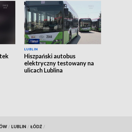
LUBLIN
atek
Hiszpański autobus
elektryczny testowany na
ulicach Lublina
KÓW
/
LUBLIN
/
ŁÓDŹ
/