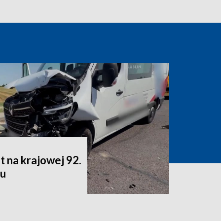
t na krajowej 92.
lu