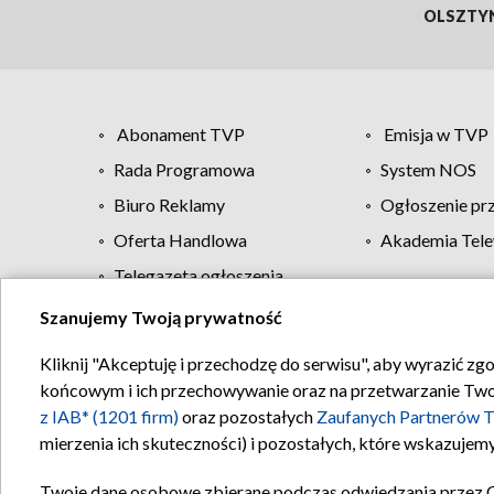
OLSZTY
Abonament TVP
Emisja w TVP
Rada Programowa
System NOS
Biuro Reklamy
Ogłoszenie pr
Oferta Handlowa
Akademia Tele
Telegazeta ogłoszenia
Szanujemy Twoją prywatność
Regulamin TVP
Kliknij "Akceptuję i przechodzę do serwisu", aby wyrazić zg
końcowym i ich przechowywanie oraz na przetwarzanie Twoich
z IAB* (1201 firm)
oraz pozostałych
Zaufanych Partnerów T
mierzenia ich skuteczności) i pozostałych, które wskazujemy
Twoje dane osobowe zbierane podczas odwiedzania przez 