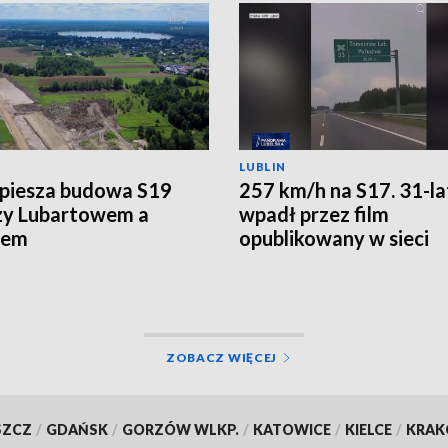
LUBLIN
piesza budowa S19
257 km/h na S17. 31-l
zy Lubartowem a
wpadł przez film
iem
opublikowany w sieci
ZOBACZ WIĘCEJ
SZCZ
/
GDAŃSK
/
GORZÓW WLKP.
/
KATOWICE
/
KIELCE
/
KRA