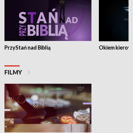
PrzyStań nad Biblią
Okiem kierow
FILMY