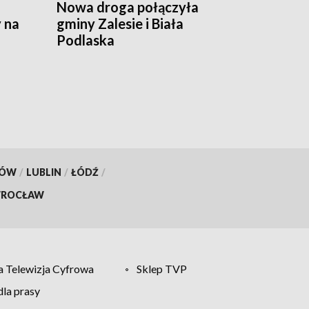
Nowa droga połączyła
 na
gminy Zalesie i Biała
Podlaska
KÓW
/
LUBLIN
/
ŁÓDŹ
/
ROCŁAW
 Telewizja Cyfrowa
Sklep TVP
la prasy