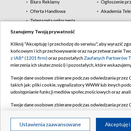
Biuro Reklamy
Ogłoszenie pr
Oferta Handlowa
Akademia Tele
Telegazeta ogłoszenia
Szanujemy Twoją prywatność
Regulamin TVP
Kliknij "Akceptuję i przechodzę do serwisu", aby wyrazić zg
końcowym i ich przechowywanie oraz na przetwarzanie Twoich
z IAB* (1201 firm)
oraz pozostałych
Zaufanych Partnerów T
mierzenia ich skuteczności) i pozostałych, które wskazujemy
Twoje dane osobowe zbierane podczas odwiedzania przez 
takich jak: pliki cookie, sygnalizatory WWW lub innych pod
udostępnianie funkcji mediów społecznościowych oraz anali
Twoje dane osobowe zbierane podczas odwiedzania przez 
plików cookie, informacje o Twoich wyszukiwaniach w serwi
Partnerów TVP
dla realizacji następujących celów i funkc
Ustawienia zaawansowane
Akceptuję i
reklam, tworzenia profilu spersonalizowanych reklam, tworz