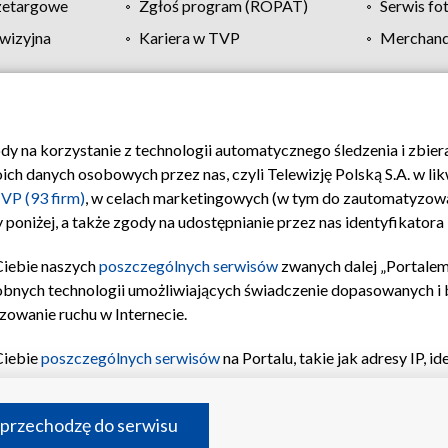
zetargowe
Zgłoś program (ROPAT)
Serwis fo
wizyjna
Kariera w TVP
Merchandi
Polityka prywatności
Moje zgody
Pomoc
Biuro re
ody na korzystanie z technologii automatycznego śledzenia i zbie
 danych osobowych przez nas, czyli Telewizję Polską S.A. w likw
VP (93 firm)
, w celach marketingowych (w tym do zautomatyzow
 poniżej, a także zgody na udostępnianie przez nas identyfikator
Ciebie naszych
poszczególnych serwisów
zwanych dalej „Portalem
obnych technologii umożliwiających świadczenie dopasowanych i be
zowanie ruchu w Internecie.
Ciebie
poszczególnych serwisów
na Portalu, takie jak adresy IP, 
sach Portalu czy historia odwiedzin będą przetwarzane przez TV
ji: przechowywania informacji na urządzeniu lub dostęp do nich,
©2026 Telewizja Polska S.A. w likwidacji
 przechodzę do serwisu
enia profilu spersonalizowanych treści, wyboru spersonalizowany