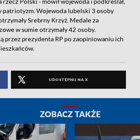
a rzecz Polski - mówił wojewoda i podkreślał,
y patriotyzm. Wojewoda lubelski 3 osoby
 otrzymały Srebrny Krzyż. Medale za
rązowe w sumie otrzymały 42 osoby.
ą przez prezydenta RP po zaopiniowaniu ich
mieszkańców.
UDOSTĘPNIJ NA X
ZOBACZ TAKŻE