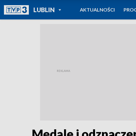
POWRÓT DO
LUBLIN
AKTUALNOŚCI
PRO
TVP REGIONY
Medale i odznaczen