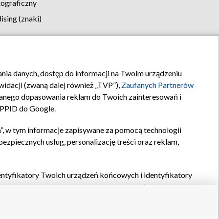
tograficzny
sing (znaki)
klamy
Kontakt
rania danych, dostęp do informacji na Twoim urządzeniu
idacji (zwaną dalej również „TVP”),
Zaufanych Partnerów
anego dopasowania reklam do Twoich zainteresowań i
a PPID do Google.
”, w tym informacje zapisywane za pomocą technologii
zpiecznych usług, personalizację treści oraz reklam,
identyfikatory Twoich urządzeń końcowych i identyfikatory
P,
Zaufanych Partnerów z IAB
oraz pozostałych
Zaufanych
 wyboru podstawowych reklam, wyboru spersonalizowanych
ch treści, pomiaru wydajności reklam, pomiaru wydajności