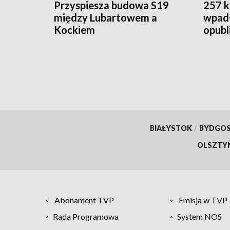
Przyspiesza budowa S19
257 k
między Lubartowem a
wpadł
Kockiem
opubl
BIAŁYSTOK
/
BYDGO
OLSZTY
Abonament TVP
Emisja w TVP
Rada Programowa
System NOS