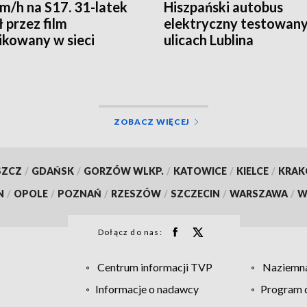
m/h na S17. 31-latek
Hiszpański autobus
 przez film
elektryczny testowany
ikowany w sieci
ulicach Lublina
ZOBACZ WIĘCEJ
SZCZ
/
GDAŃSK
/
GORZÓW WLKP.
/
KATOWICE
/
KIELCE
/
KRA
N
/
OPOLE
/
POZNAŃ
/
RZESZÓW
/
SZCZECIN
/
WARSZAWA
/
W
Dołącz do nas:
Centrum informacji TVP
Naziemna
Informacje o nadawcy
Program d