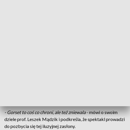
"Scena w Budowie"
To festiwal jedyny w swoim rodzaju, bo w roli
głównej jest tu scenografia. Rozpoczyna się druga
edycja Festiwalu Scenografii i Kostiumów "Scena w
Budowie". Do kwietnia oczy miłośników filmu i
teatru cieszyć będą spektakle, pokazy, wystawy,
warsztaty i koncerty. Festiwal otworzyła sztuka w
reżyserii Leszka Mądzika "Gorset".
- Gorset to coś co chroni, ale też zniewala
- mówi o swoim
dziele prof. Leszek Mądzik i podkreśla, że spektakl prowadzi
do pozbycia się tej iluzyjnej zasłony.