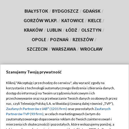
BIAŁYSTOK
/
BYDGOSZCZ
/
GDAŃSK
/
GORZÓW WLKP.
/
KATOWICE
/
KIELCE
/
KRAKÓW
/
LUBLIN
/
ŁÓDŹ
/
OLSZTYN
/
OPOLE
/
POZNAŃ
/
RZESZÓW
/
SZCZECIN
/
WARSZAWA
/
WROCŁAW
Szanujemy Twoją prywatność
Dołącz do nas:
Kliknij "Akceptuję i przechodzę do serwisu", aby wyrazić zgody na
korzystanie z technologii automatycznego śledzenia i zbierania danych,
TVP
dostęp do informacji na Twoim urządzeniu końcowym i ich
Abonament TVP
przechowywanie oraz na przetwarzanie Twoich danych osobowych przez
Regulamin TVP
nas, czyli Telewizję Polską S.A. w likwidacji (zwaną dalej również „TVP”),
Emisja w TVP
Polityka prywatności
Zaufanych Partnerów z IAB* (1201 firm)
oraz pozostałych
Zaufanych
Partnerów TVP (93 firm)
, w celach marketingowych (w tym do
Centrum informacji TVP
Moje zgody
zautomatyzowanego dopasowania reklam do Twoich zainteresowań i
mierzenia ich skuteczności) i pozostałych, które wskazujemy poniżej, a
Naziemna Telewizja Cyfrowa
Pomoc