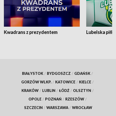
Kwadrans z prezydentem
Lubelska piłk
BIAŁYSTOK
/
BYDGOSZCZ
/
GDAŃSK
/
GORZÓW WLKP.
/
KATOWICE
/
KIELCE
/
KRAKÓW
/
LUBLIN
/
ŁÓDŹ
/
OLSZTYN
/
OPOLE
/
POZNAŃ
/
RZESZÓW
/
SZCZECIN
/
WARSZAWA
/
WROCŁAW