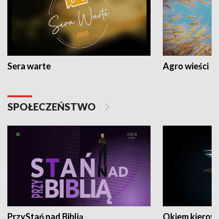
Sera warte
Agro wieści
SPOŁECZEŃSTWO
PrzyStań nad Biblią
Okiem kierow