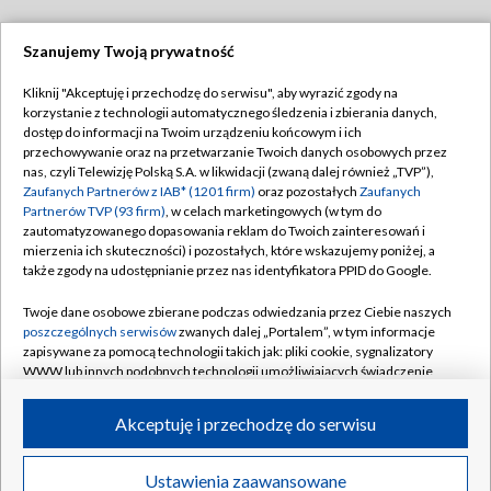
Szanujemy Twoją prywatność
Dołącz do nas:
Kliknij "Akceptuję i przechodzę do serwisu", aby wyrazić zgody na
korzystanie z technologii automatycznego śledzenia i zbierania danych,
TVP
dostęp do informacji na Twoim urządzeniu końcowym i ich
Abonament TVP
przechowywanie oraz na przetwarzanie Twoich danych osobowych przez
Regulamin TVP
nas, czyli Telewizję Polską S.A. w likwidacji (zwaną dalej również „TVP”),
Emisja w TVP
Polityka prywatności
Zaufanych Partnerów z IAB* (1201 firm)
oraz pozostałych
Zaufanych
Partnerów TVP (93 firm)
, w celach marketingowych (w tym do
Centrum informacji TVP
Moje zgody
zautomatyzowanego dopasowania reklam do Twoich zainteresowań i
mierzenia ich skuteczności) i pozostałych, które wskazujemy poniżej, a
Naziemna Telewizja Cyfrowa
Pomoc
także zgody na udostępnianie przez nas identyfikatora PPID do Google.
Sklep TVP
Biuro reklamy
Twoje dane osobowe zbierane podczas odwiedzania przez Ciebie naszych
Rada Programowa
Kontakt
poszczególnych serwisów
zwanych dalej „Portalem”, w tym informacje
zapisywane za pomocą technologii takich jak: pliki cookie, sygnalizatory
System NOS
WWW lub innych podobnych technologii umożliwiających świadczenie
dopasowanych i bezpiecznych usług, personalizację treści oraz reklam,
Informacje o nadawcy
Kanały
udostępnianie funkcji mediów społecznościowych oraz analizowanie
Akceptuję i przechodzę do serwisu
ruchu w Internecie.
Program dla prasy
©2026 Telewizja Polska S.A. w likwidacji
Biuro Reklamy
Twoje dane osobowe zbierane podczas odwiedzania przez Ciebie
Ustawienia zaawansowane