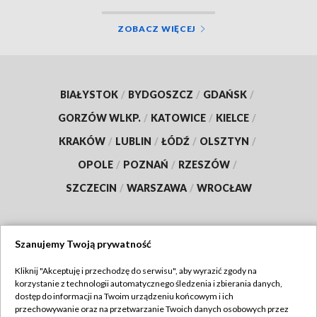
ZOBACZ WIĘCEJ
BIAŁYSTOK
/
BYDGOSZCZ
/
GDAŃSK
/
GORZÓW WLKP.
/
KATOWICE
/
KIELCE
/
KRAKÓW
/
LUBLIN
/
ŁÓDŹ
/
OLSZTYN
/
OPOLE
/
POZNAŃ
/
RZESZÓW
/
SZCZECIN
/
WARSZAWA
/
WROCŁAW
Szanujemy Twoją prywatność
Dołącz do nas:
Kliknij "Akceptuję i przechodzę do serwisu", aby wyrazić zgody na
korzystanie z technologii automatycznego śledzenia i zbierania danych,
TVP
dostęp do informacji na Twoim urządzeniu końcowym i ich
Abonament TVP
przechowywanie oraz na przetwarzanie Twoich danych osobowych przez
Regulamin TVP