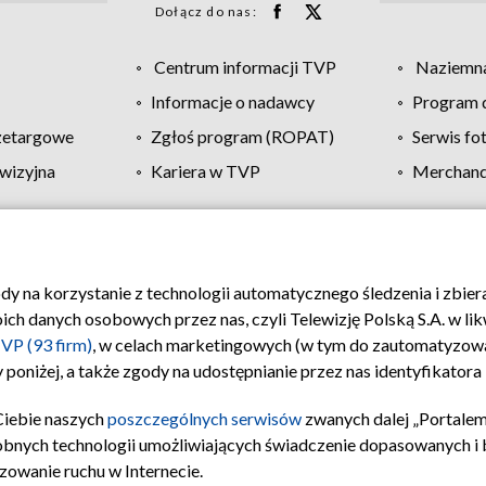
Dołącz do nas:
Centrum informacji TVP
Naziemna
Informacje o nadawcy
Program d
zetargowe
Zgłoś program (ROPAT)
Serwis fo
wizyjna
Kariera w TVP
Merchandi
Polityka prywatności
Moje zgody
Pomoc
Biuro re
ody na korzystanie z technologii automatycznego śledzenia i zbie
 danych osobowych przez nas, czyli Telewizję Polską S.A. w likw
VP (93 firm)
, w celach marketingowych (w tym do zautomatyzow
 poniżej, a także zgody na udostępnianie przez nas identyfikator
Ciebie naszych
poszczególnych serwisów
zwanych dalej „Portalem
obnych technologii umożliwiających świadczenie dopasowanych i be
zowanie ruchu w Internecie.