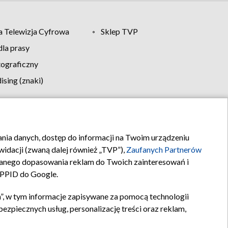
 Telewizja Cyfrowa
Sklep TVP
la prasy
tograficzny
sing (znaki)
klamy
Kontakt
rania danych, dostęp do informacji na Twoim urządzeniu
idacji (zwaną dalej również „TVP”),
Zaufanych Partnerów
anego dopasowania reklam do Twoich zainteresowań i
a PPID do Google.
”, w tym informacje zapisywane za pomocą technologii
zpiecznych usług, personalizację treści oraz reklam,