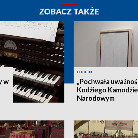
ZOBACZ TAKŻE
LUBLIN
y w
„Pochwała uważnoś
Kodżiego Kamodżi
Narodowym