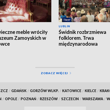
LUBLIN
ieczne meble wróciły
Świdnik rozbrzmiewa
uzeum Zamoyskich w
folklorem. Trwa
ówce
międzynarodowa
FOLKLORIADA
ZOBACZ WIĘCEJ
SZCZ
/
GDAŃSK
/
GORZÓW WLKP.
/
KATOWICE
/
KIELCE
/
KRA
N
/
OPOLE
/
POZNAŃ
/
RZESZÓW
/
SZCZECIN
/
WARSZAWA
/
W