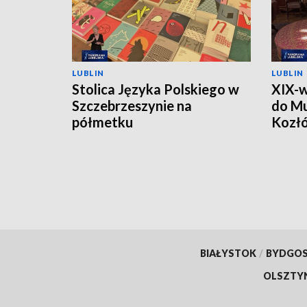
LUBLIN
LUBLIN
Stolica Języka Polskiego w
XIX-w
Szczebrzeszynie na
do M
półmetku
Kozł
BIAŁYSTOK
/
BYDGO
OLSZTY