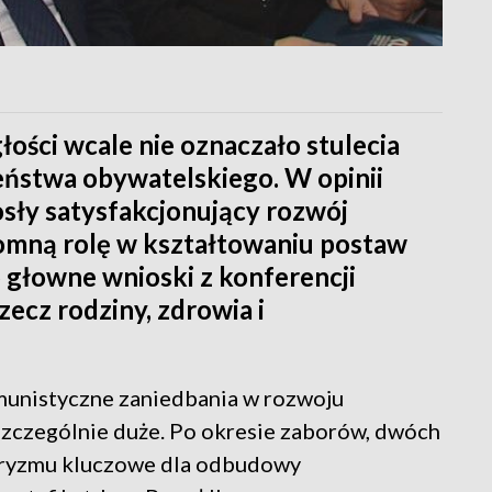
łości wcale nie oznaczało stulecia
ństwa obywatelskiego. W opinii
osły satysfakcjonujący rozwój
omną rolę w kształtowaniu postaw
o głowne wnioski z konferencji
ecz rodziny, zdrowia i
unistyczne zaniedbania w rozwoju
szczególnie duże. Po okresie zaborów, dwóch
taryzmu kluczowe dla odbudowy