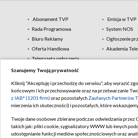
Abonament TVP
Emisja w TVP
Rada Programowa
System NOS
Biuro Reklamy
Ogłoszenie pr
Oferta Handlowa
Akademia Tele
Telegazeta ogłoszenia
Szanujemy Twoją prywatność
Regulamin TVP
Kliknij "Akceptuję i przechodzę do serwisu", aby wyrazić zg
końcowym i ich przechowywanie oraz na przetwarzanie Twoich
z IAB* (1201 firm)
oraz pozostałych
Zaufanych Partnerów T
mierzenia ich skuteczności) i pozostałych, które wskazujemy
Twoje dane osobowe zbierane podczas odwiedzania przez 
takich jak: pliki cookie, sygnalizatory WWW lub innych pod
udostępnianie funkcji mediów społecznościowych oraz anali