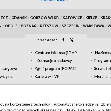
SZCZ
/
GDAŃSK
/
GORZÓW WLKP.
/
KATOWICE
/
KIELCE
/
KRA
N
/
OPOLE
/
POZNAŃ
/
RZESZÓW
/
SZCZECIN
/
WARSZAWA
/
W
Dołącz do nas:
Centrum informacji TVP
Naziemna
Informacje o nadawcy
Program d
zetargowe
Zgłoś program (ROPAT)
Serwis fo
wizyjna
Kariera w TVP
Merchandi
Polityka prywatności
Moje zgody
Pomoc
Biuro re
ody na korzystanie z technologii automatycznego śledzenia i zbie
 danych osobowych przez nas, czyli Telewizję Polską S.A. w likw