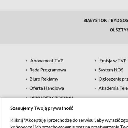
BIAŁYSTOK
/
BYDGO
OLSZTY
Abonament TVP
Emisja w TVP
Rada Programowa
System NOS
Biuro Reklamy
Ogłoszenie pr
Oferta Handlowa
Akademia Tele
Telegazeta ogłoszenia
Szanujemy Twoją prywatność
Regulamin TVP
Kliknij "Akceptuję i przechodzę do serwisu", aby wyrazić zg
końcowym i ich przechowywanie oraz na przetwarzanie Twoich