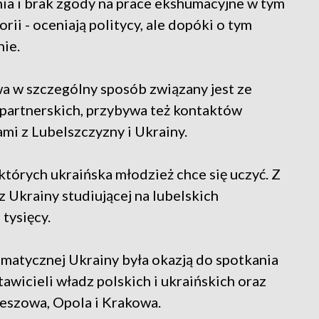
nia i brak zgody na prace ekshumacyjne w tym
orii - oceniają politycy, ale dopóki o tym
ie.
twa w szczególny sposób związany jest ze
partnerskich, przybywa też kontaktów
i z Lubelszczyzny i Ukrainy.
których ukraińska młodzież chce się uczyć. Z
z Ukrainy studiującej na lubelskich
 tysięcy.
omatycznej Ukrainy była okazją do spotkania
wicieli władz polskich i ukraińskich oraz
zeszowa, Opola i Krakowa.