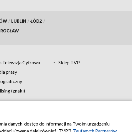
KÓW
/
LUBLIN
/
ŁÓDŹ
/
ROCŁAW
 Telewizja Cyfrowa
Sklep TVP
la prasy
tograficzny
sing (znaki)
klamy
Kontakt
rania danych, dostęp do informacji na Twoim urządzeniu
idacji (zwaną dalej również „TVP”),
Zaufanych Partnerów