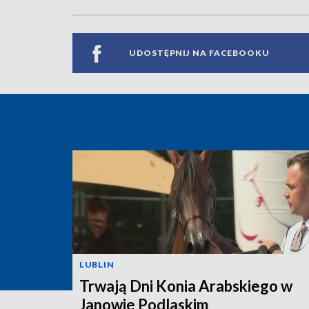
UDOSTĘPNIJ NA FACEBOOKU
LUBLIN
Trwają Dni Konia Arabskiego w
Janowie Podlaskim