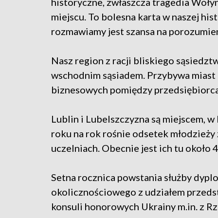
historyczne, zwłaszcza tragedia Woły
miejscu. To bolesna karta w naszej hist
rozmawiamy jest szansa na porozumien
Nasz region z racji bliskiego sąsiedz
wschodnim sąsiadem. Przybywa miast 
biznesowych pomiędzy przedsiębiorcam
Lublin i Lubelszczyzna są miejscem, w 
roku na rok rośnie odsetek młodzieży 
uczelniach. Obecnie jest ich tu około 4
Setna rocznica powstania służby dypl
okolicznościowego z udziałem przedsta
konsuli honorowych Ukrainy m.in. z R