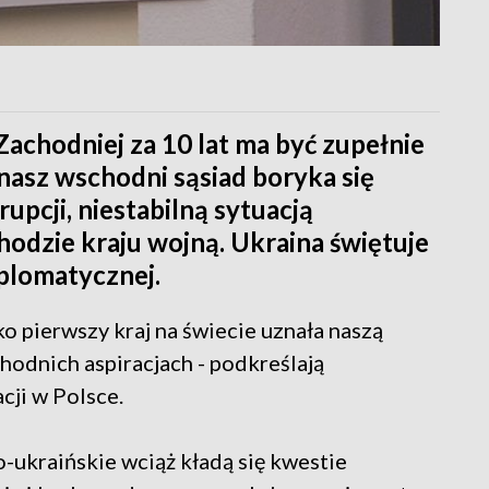
achodniej za 10 lat ma być zupełnie
asz wschodni sąsiad boryka się
pcji, niestabilną sytuacją
odzie kraju wojną. Ukraina świętuje
plomatycznej.
ko pierwszy kraj na świecie uznała naszą
hodnich aspiracjach - podkreślają
cji w Polsce.
-ukraińskie wciąż kładą się kwestie