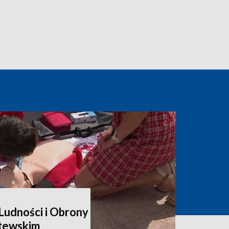
udności i Obrony
itewskim