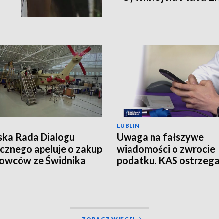
LUBLIN
ska Rada Dialogu
Uwaga na fałszywe
cznego apeluje o zakup
wiadomości o zwrocie
owców ze Świdnika
podatku. KAS ostrzeg
przed oszustwem
ZOBACZ WIĘCEJ