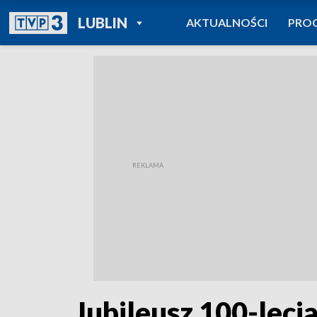
POWRÓT DO
LUBLIN
AKTUALNOŚCI
PRO
TVP REGIONY
Jubileusz 100-leci