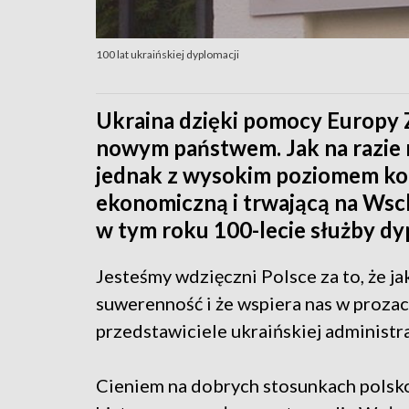
100 lat ukraińskiej dyplomacji
Ukraina dzięki pomocy Europy Z
nowym państwem. Jak na razie n
jednak z wysokim poziomem koru
ekonomiczną i trwającą na Wsch
w tym roku 100-lecie służby dy
Jesteśmy wdzięczni Polsce za to, że ja
suwerenność i że wspiera nas w prozac
przedstawiciele ukraińskiej administra
Cieniem na dobrych stosunkach polsko