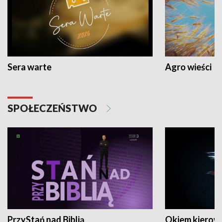
Sera warte
Agro wieści
SPOŁECZEŃSTWO
PrzyStań nad Biblią
Okiem kierow