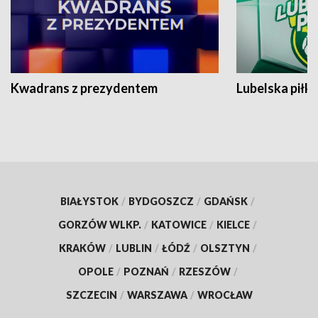
Kwadrans z prezydentem
Lubelska piłk
BIAŁYSTOK
/
BYDGOSZCZ
/
GDAŃSK
/
GORZÓW WLKP.
/
KATOWICE
/
KIELCE
/
KRAKÓW
/
LUBLIN
/
ŁÓDŹ
/
OLSZTYN
/
OPOLE
/
POZNAŃ
/
RZESZÓW
/
SZCZECIN
/
WARSZAWA
/
WROCŁAW