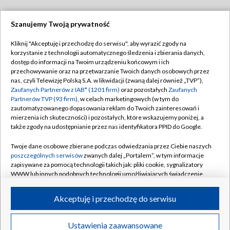
Szanujemy Twoją prywatność
Dołącz do nas:
Kliknij "Akceptuję i przechodzę do serwisu", aby wyrazić zgody na
korzystanie z technologii automatycznego śledzenia i zbierania danych,
TVP
dostęp do informacji na Twoim urządzeniu końcowym i ich
Abonament TVP
przechowywanie oraz na przetwarzanie Twoich danych osobowych przez
Regulamin TVP
nas, czyli Telewizję Polską S.A. w likwidacji (zwaną dalej również „TVP”),
Emisja w TVP
Polityka prywatności
Zaufanych Partnerów z IAB* (1201 firm)
oraz pozostałych
Zaufanych
Partnerów TVP (93 firm)
, w celach marketingowych (w tym do
Centrum informacji TVP
Moje zgody
zautomatyzowanego dopasowania reklam do Twoich zainteresowań i
mierzenia ich skuteczności) i pozostałych, które wskazujemy poniżej, a
Naziemna Telewizja Cyfrowa
Pomoc
także zgody na udostępnianie przez nas identyfikatora PPID do Google.
Sklep TVP
Biuro reklamy
Twoje dane osobowe zbierane podczas odwiedzania przez Ciebie naszych
Rada Programowa
Kontakt
poszczególnych serwisów
zwanych dalej „Portalem”, w tym informacje
zapisywane za pomocą technologii takich jak: pliki cookie, sygnalizatory
System NOS
WWW lub innych podobnych technologii umożliwiających świadczenie
dopasowanych i bezpiecznych usług, personalizację treści oraz reklam,
Informacje o nadawcy
Kanały
udostępnianie funkcji mediów społecznościowych oraz analizowanie
Akceptuję i przechodzę do serwisu
ruchu w Internecie.
Program dla prasy
©2026 Telewizja Polska S.A. w likwidacji
Biuro Reklamy
Twoje dane osobowe zbierane podczas odwiedzania przez Ciebie
Ustawienia zaawansowane