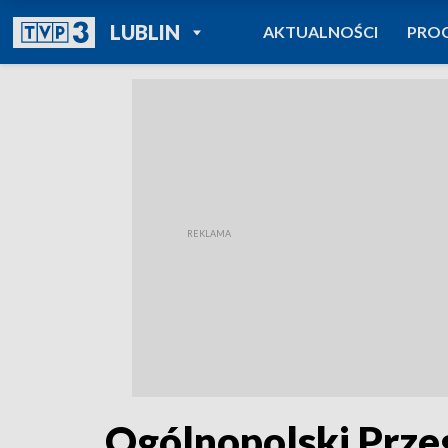
POWRÓT DO
LUBLIN
AKTUALNOŚCI
PRO
TVP REGIONY
Ogólnopolski Prze