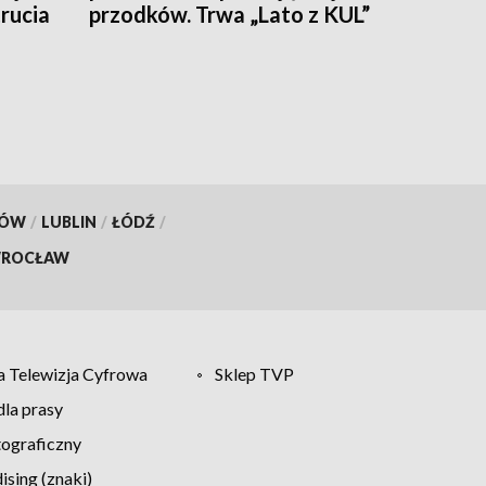
rucia
przodków. Trwa „Lato z KUL”
KÓW
/
LUBLIN
/
ŁÓDŹ
/
ROCŁAW
 Telewizja Cyfrowa
Sklep TVP
la prasy
tograficzny
sing (znaki)