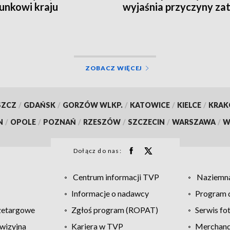
unkowi kraju
wyjaśnia przyczyny zat
ZOBACZ WIĘCEJ
SZCZ
/
GDAŃSK
/
GORZÓW WLKP.
/
KATOWICE
/
KIELCE
/
KRA
N
/
OPOLE
/
POZNAŃ
/
RZESZÓW
/
SZCZECIN
/
WARSZAWA
/
W
Dołącz do nas:
Centrum informacji TVP
Naziemna
Informacje o nadawcy
Program d
zetargowe
Zgłoś program (ROPAT)
Serwis fo
wizyjna
Kariera w TVP
Merchandi