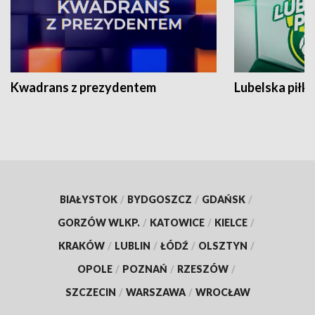
Kwadrans z prezydentem
Lubelska piłk
BIAŁYSTOK
/
BYDGOSZCZ
/
GDAŃSK
/
GORZÓW WLKP.
/
KATOWICE
/
KIELCE
/
KRAKÓW
/
LUBLIN
/
ŁÓDŹ
/
OLSZTYN
/
OPOLE
/
POZNAŃ
/
RZESZÓW
/
SZCZECIN
/
WARSZAWA
/
WROCŁAW