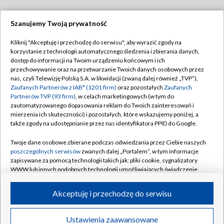
Szanujemy Twoją prywatność
Dołącz do nas:
Kliknij "Akceptuję i przechodzę do serwisu", aby wyrazić zgody na
korzystanie z technologii automatycznego śledzenia i zbierania danych,
TVP
dostęp do informacji na Twoim urządzeniu końcowym i ich
Abonament TVP
przechowywanie oraz na przetwarzanie Twoich danych osobowych przez
Regulamin TVP
nas, czyli Telewizję Polską S.A. w likwidacji (zwaną dalej również „TVP”),
Emisja w TVP
Polityka prywatności
Zaufanych Partnerów z IAB* (1201 firm)
oraz pozostałych
Zaufanych
Partnerów TVP (93 firm)
, w celach marketingowych (w tym do
Centrum informacji TVP
Moje zgody
zautomatyzowanego dopasowania reklam do Twoich zainteresowań i
mierzenia ich skuteczności) i pozostałych, które wskazujemy poniżej, a
Naziemna Telewizja Cyfrowa
Pomoc
także zgody na udostępnianie przez nas identyfikatora PPID do Google.
Sklep TVP
Biuro reklamy
Twoje dane osobowe zbierane podczas odwiedzania przez Ciebie naszych
Rada Programowa
Kontakt
poszczególnych serwisów
zwanych dalej „Portalem”, w tym informacje
zapisywane za pomocą technologii takich jak: pliki cookie, sygnalizatory
System NOS
WWW lub innych podobnych technologii umożliwiających świadczenie
dopasowanych i bezpiecznych usług, personalizację treści oraz reklam,
Informacje o nadawcy
Kanały
udostępnianie funkcji mediów społecznościowych oraz analizowanie
Akceptuję i przechodzę do serwisu
ruchu w Internecie.
Program dla prasy
©2026 Telewizja Polska S.A. w likwidacji
Biuro Reklamy
Twoje dane osobowe zbierane podczas odwiedzania przez Ciebie
Ustawienia zaawansowane