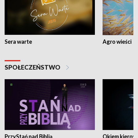
Sera warte
Agro wieści
SPOŁECZEŃSTWO
PrzyStań nad Biblią
Okiem kierow