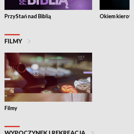
PrzyStań nad Biblią
Okiem kierow
FILMY
Filmy
WYPOCZYNEK I REKREACJA