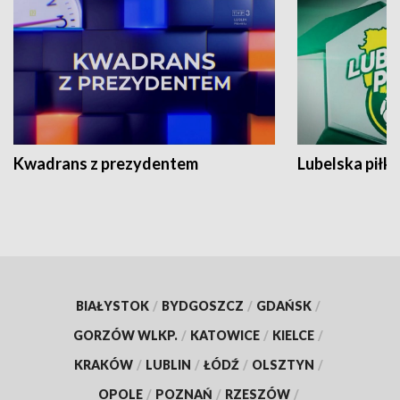
Kwadrans z prezydentem
Lubelska piłk
BIAŁYSTOK
/
BYDGOSZCZ
/
GDAŃSK
/
GORZÓW WLKP.
/
KATOWICE
/
KIELCE
/
KRAKÓW
/
LUBLIN
/
ŁÓDŹ
/
OLSZTYN
/
OPOLE
/
POZNAŃ
/
RZESZÓW
/