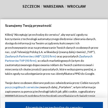
SZCZECIN
/
WARSZAWA
/
WROCŁAW
Szanujemy Twoją prywatność
Dołącz do nas:
Kliknij "Akceptuję i przechodzę do serwisu", aby wyrazić zgody na
korzystanie z technologii automatycznego śledzenia i zbierania danych,
TVP
dostęp do informacji na Twoim urządzeniu końcowym i ich
Abonament TVP
przechowywanie oraz na przetwarzanie Twoich danych osobowych przez
Regulamin TVP
nas, czyli Telewizję Polską S.A. w likwidacji (zwaną dalej również „TVP”),
Emisja w TVP
Polityka prywatności
Zaufanych Partnerów z IAB* (1201 firm)
oraz pozostałych
Zaufanych
Partnerów TVP (93 firm)
, w celach marketingowych (w tym do
Centrum informacji TVP
Moje zgody
zautomatyzowanego dopasowania reklam do Twoich zainteresowań i
mierzenia ich skuteczności) i pozostałych, które wskazujemy poniżej, a
Naziemna Telewizja Cyfrowa
Pomoc
także zgody na udostępnianie przez nas identyfikatora PPID do Google.
Sklep TVP
Biuro reklamy
Twoje dane osobowe zbierane podczas odwiedzania przez Ciebie naszych
Rada Programowa
Kontakt
poszczególnych serwisów
zwanych dalej „Portalem”, w tym informacje
zapisywane za pomocą technologii takich jak: pliki cookie, sygnalizatory
System NOS
WWW lub innych podobnych technologii umożliwiających świadczenie
dopasowanych i bezpiecznych usług, personalizację treści oraz reklam,
Informacje o nadawcy
Kanały
udostępnianie funkcji mediów społecznościowych oraz analizowanie
Akceptuję i przechodzę do serwisu