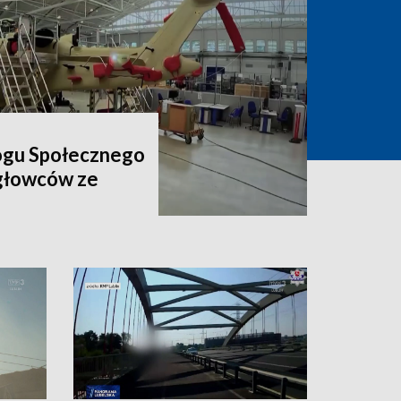
ogu Społecznego
igłowców ze