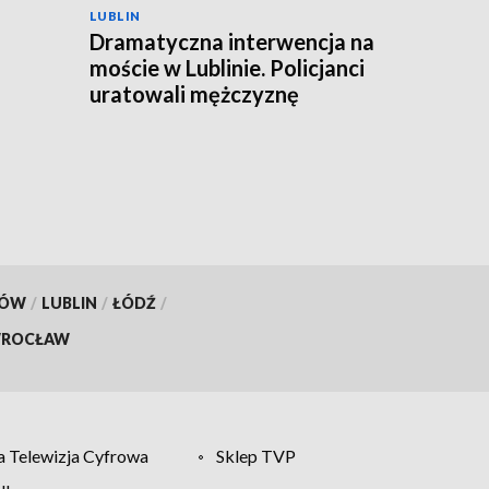
LUBLIN
Dramatyczna interwencja na
moście w Lublinie. Policjanci
uratowali mężczyznę
KÓW
/
LUBLIN
/
ŁÓDŹ
/
ROCŁAW
 Telewizja Cyfrowa
Sklep TVP