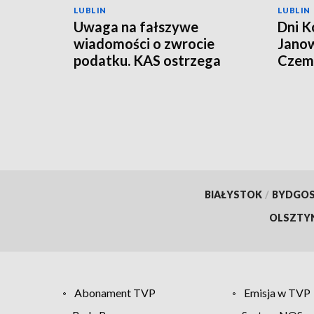
LUBLIN
LUBLIN
Uwaga na fałszywe
Dni K
wiadomości o zwrocie
Janow
podatku. KAS ostrzega
Czemp
przed oszustwem
of Po
BIAŁYSTOK
/
BYDGO
OLSZTY
Abonament TVP
Emisja w TVP