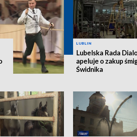
LUBLIN
Lubelska Rada Dial
o
apeluje o zakup śm
Świdnika