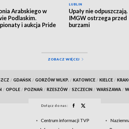
LUBLIN
onia Arabskiego w
Upały nie odpuszczają.
ie Podlaskim.
IMGW ostrzega przed
ionaty i aukcja Pride
burzami
land
ZOBACZ WIĘCEJ
SZCZ
/
GDAŃSK
/
GORZÓW WLKP.
/
KATOWICE
/
KIELCE
/
KRA
N
/
OPOLE
/
POZNAŃ
/
RZESZÓW
/
SZCZECIN
/
WARSZAWA
/
W
Dołącz do nas:
Centrum informacji TVP
Naziemna