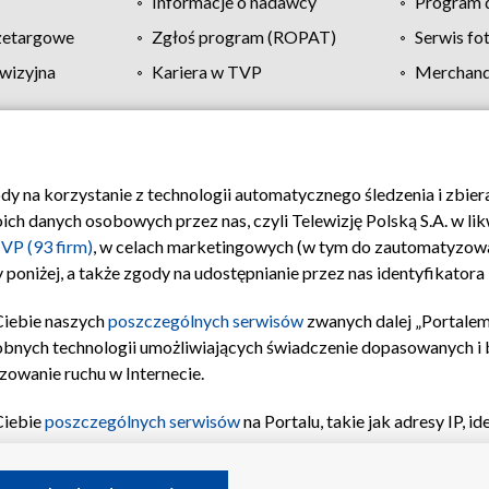
Informacje o nadawcy
Program d
zetargowe
Zgłoś program (ROPAT)
Serwis fo
wizyjna
Kariera w TVP
Merchandi
Polityka prywatności
Moje zgody
Pomoc
Biuro re
ody na korzystanie z technologii automatycznego śledzenia i zbie
 danych osobowych przez nas, czyli Telewizję Polską S.A. w likw
VP (93 firm)
, w celach marketingowych (w tym do zautomatyzow
 poniżej, a także zgody na udostępnianie przez nas identyfikator
Ciebie naszych
poszczególnych serwisów
zwanych dalej „Portalem
obnych technologii umożliwiających świadczenie dopasowanych i be
zowanie ruchu w Internecie.
Ciebie
poszczególnych serwisów
na Portalu, takie jak adresy IP, 
sach Portalu czy historia odwiedzin będą przetwarzane przez TV
ji: przechowywania informacji na urządzeniu lub dostęp do nich,
©2026 Telewizja Polska S.A. w likwidacji