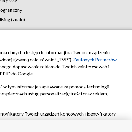
la prasy
tograficzny
sing (znaki)
klamy
Kontakt
rania danych, dostęp do informacji na Twoim urządzeniu
idacji (zwaną dalej również „TVP”),
Zaufanych Partnerów
anego dopasowania reklam do Twoich zainteresowań i
a PPID do Google.
”, w tym informacje zapisywane za pomocą technologii
zpiecznych usług, personalizację treści oraz reklam,
identyfikatory Twoich urządzeń końcowych i identyfikatory
P,
Zaufanych Partnerów z IAB
oraz pozostałych
Zaufanych
 wyboru podstawowych reklam, wyboru spersonalizowanych