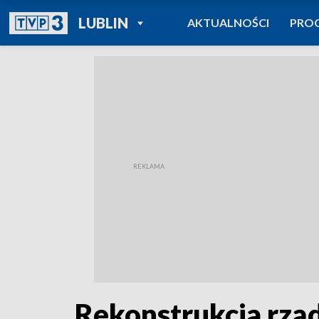
POWRÓT DO
LUBLIN
AKTUALNOŚCI
PRO
TVP REGIONY
Rekonstrukcja rząd