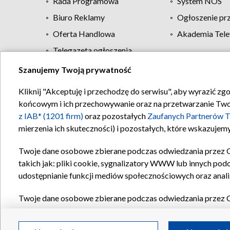
Rada Programowa
System NOS
Biuro Reklamy
Ogłoszenie pr
Oferta Handlowa
Akademia Tele
Telegazeta ogłoszenia
Szanujemy Twoją prywatność
Regulamin TVP
Kliknij "Akceptuję i przechodzę do serwisu", aby wyrazić zg
końcowym i ich przechowywanie oraz na przetwarzanie Twoich
z IAB* (1201 firm)
oraz pozostałych
Zaufanych Partnerów T
mierzenia ich skuteczności) i pozostałych, które wskazujemy
Twoje dane osobowe zbierane podczas odwiedzania przez 
takich jak: pliki cookie, sygnalizatory WWW lub innych pod
udostępnianie funkcji mediów społecznościowych oraz anali
Twoje dane osobowe zbierane podczas odwiedzania przez 
plików cookie, informacje o Twoich wyszukiwaniach w serwi
Partnerów TVP
dla realizacji następujących celów i funkc