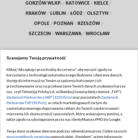
GORZÓW WLKP.
/
KATOWICE
/
KIELCE
/
KRAKÓW
/
LUBLIN
/
ŁÓDŹ
/
OLSZTYN
/
OPOLE
/
POZNAŃ
/
RZESZÓW
/
SZCZECIN
/
WARSZAWA
/
WROCŁAW
Szanujemy Twoją prywatność
Dołącz do nas:
Kliknij "Akceptuję i przechodzę do serwisu", aby wyrazić zgody na
korzystanie z technologii automatycznego śledzenia i zbierania danych,
TVP
dostęp do informacji na Twoim urządzeniu końcowym i ich
Abonament TVP
przechowywanie oraz na przetwarzanie Twoich danych osobowych przez
Regulamin TVP
nas, czyli Telewizję Polską S.A. w likwidacji (zwaną dalej również „TVP”),
Emisja w TVP
Polityka prywatności
Zaufanych Partnerów z IAB* (1201 firm)
oraz pozostałych
Zaufanych
Partnerów TVP (93 firm)
, w celach marketingowych (w tym do
Centrum informacji TVP
Moje zgody
zautomatyzowanego dopasowania reklam do Twoich zainteresowań i
mierzenia ich skuteczności) i pozostałych, które wskazujemy poniżej, a
Naziemna Telewizja Cyfrowa
Pomoc
także zgody na udostępnianie przez nas identyfikatora PPID do Google.
Sklep TVP
Biuro reklamy
Twoje dane osobowe zbierane podczas odwiedzania przez Ciebie naszych
Rada Programowa
Kontakt
poszczególnych serwisów
zwanych dalej „Portalem”, w tym informacje