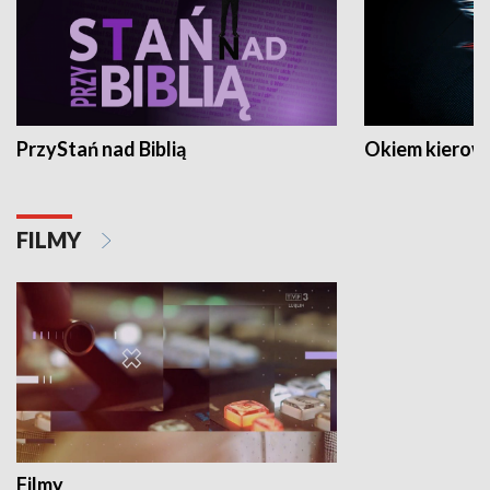
PrzyStań nad Biblią
Okiem kierow
FILMY
Filmy