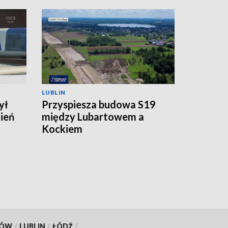
LUBLIN
ył
Przyspiesza budowa S19
nień
między Lubartowem a
Kockiem
KÓW
/
LUBLIN
/
ŁÓDŹ
/