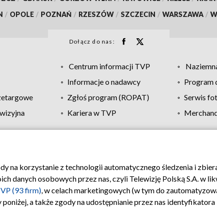
N
/
OPOLE
/
POZNAŃ
/
RZESZÓW
/
SZCZECIN
/
WARSZAWA
/
W
Dołącz do nas:
Centrum informacji TVP
Naziemna
Informacje o nadawcy
Program d
zetargowe
Zgłoś program (ROPAT)
Serwis fo
wizyjna
Kariera w TVP
Merchandi
Polityka prywatności
Moje zgody
Pomoc
Biuro re
ody na korzystanie z technologii automatycznego śledzenia i zbie
 danych osobowych przez nas, czyli Telewizję Polską S.A. w likw
VP (93 firm)
, w celach marketingowych (w tym do zautomatyzow
 poniżej, a także zgody na udostępnianie przez nas identyfikator