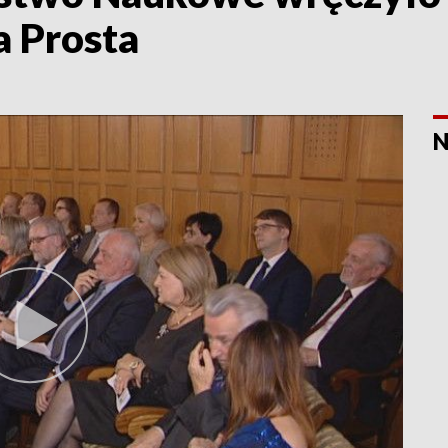
 Prosta
N