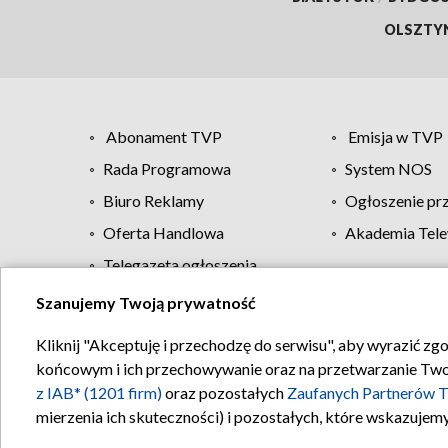
OLSZTY
Abonament TVP
Emisja w TVP
Rada Programowa
System NOS
Biuro Reklamy
Ogłoszenie pr
Oferta Handlowa
Akademia Tele
Telegazeta ogłoszenia
Szanujemy Twoją prywatność
Regulamin TVP
Kliknij "Akceptuję i przechodzę do serwisu", aby wyrazić zg
końcowym i ich przechowywanie oraz na przetwarzanie Twoich
z IAB* (1201 firm)
oraz pozostałych
Zaufanych Partnerów T
mierzenia ich skuteczności) i pozostałych, które wskazujemy