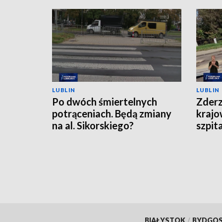
LUBLIN
LUBLIN
Po dwóch śmiertelnych
Zderz
potrąceniach. Będą zmiany
krajo
na al. Sikorskiego?
szpit
BIAŁYSTOK
/
BYDGO