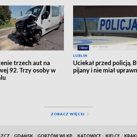
LUBLIN
enie trzech aut na
Uciekał przed policją. B
wej 92. Trzy osoby w
pijany i nie miał upraw
alu
ZOBACZ WIĘCEJ
SZCZ
/
GDAŃSK
/
GORZÓW WLKP.
/
KATOWICE
/
KIELCE
/
KRA