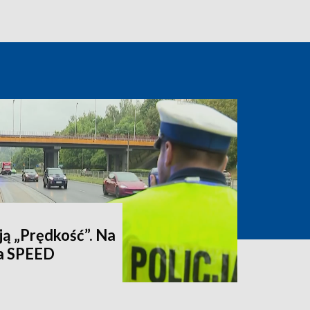
cją „Prędkość”. Na
pa SPEED