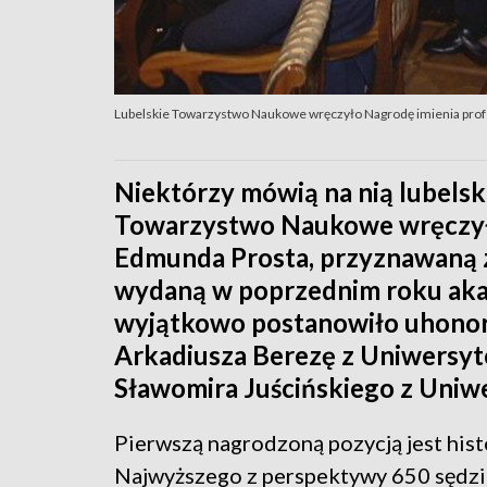
Lubelskie Towarzystwo Naukowe wręczyło Nagrodę imienia pro
Niektórzy mówią na nią lubelski
Towarzystwo Naukowe wręczyło
Edmunda Prosta, przyznawaną z
wydaną w poprzednim roku ak
wyjątkowo postanowiło uhonor
Arkadiusza Berezę z Uniwersyte
Sławomira Juścińskiego z Uniw
Pierwszą nagrodzoną pozycją jest hist
Najwyższego z perspektywy 650 sędzi