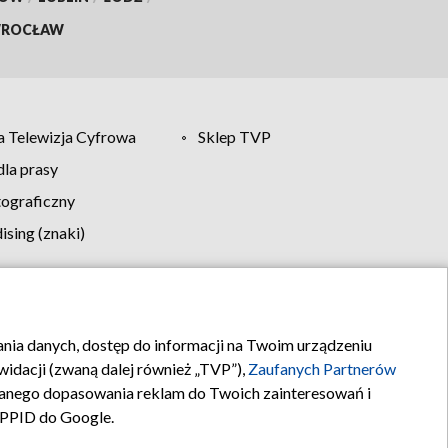
ROCŁAW
 Telewizja Cyfrowa
Sklep TVP
la prasy
tograficzny
sing (znaki)
klamy
Kontakt
rania danych, dostęp do informacji na Twoim urządzeniu
idacji (zwaną dalej również „TVP”),
Zaufanych Partnerów
anego dopasowania reklam do Twoich zainteresowań i
a PPID do Google.