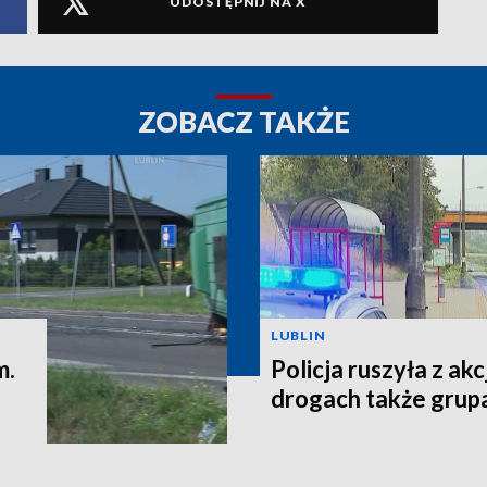
UDOSTĘPNIJ NA X
ZOBACZ TAKŻE
LUBLIN
m.
Policja ruszyła z ak
drogach także gru