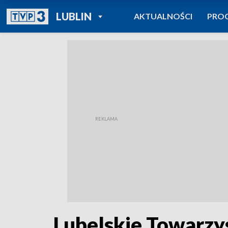
POWRÓT DO
LUBLIN
AKTUALNOŚCI
PRO
TVP REGIONY
Lubelskie Towarzy