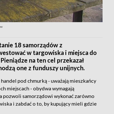
ów
tanie 18 samorządów z
westować w targowiska i miejsca do
Pieniądze na ten cel przekazał
odzą one z funduszy unijnych.
 handel pod chmurką - uważają mieszkańcy
óch miejscach - obydwa wymagają
ja pozwoli samorządowi wykonać zarówno
ka i zabdać o to, by kupujący mieli gdzie