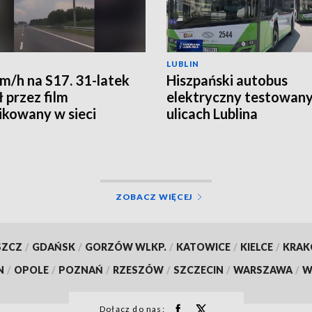
LUBLIN
m/h na S17. 31-latek
Hiszpański autobus
 przez film
elektryczny testowany
ikowany w sieci
ulicach Lublina
ZOBACZ WIĘCEJ
SZCZ
/
GDAŃSK
/
GORZÓW WLKP.
/
KATOWICE
/
KIELCE
/
KRA
N
/
OPOLE
/
POZNAŃ
/
RZESZÓW
/
SZCZECIN
/
WARSZAWA
/
W
Dołącz do nas: