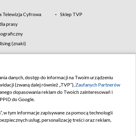
 Telewizja Cyfrowa
Sklep TVP
la prasy
tograficzny
sing (znaki)
klamy
Kontakt
rania danych, dostęp do informacji na Twoim urządzeniu
idacji (zwaną dalej również „TVP”),
Zaufanych Partnerów
anego dopasowania reklam do Twoich zainteresowań i
a PPID do Google.
”, w tym informacje zapisywane za pomocą technologii
zpiecznych usług, personalizację treści oraz reklam,