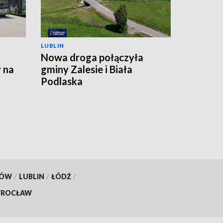
LUBLIN
Nowa droga połączyła
 na
gminy Zalesie i Biała
Podlaska
KÓW
/
LUBLIN
/
ŁÓDŹ
/
ROCŁAW