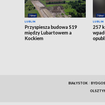
LUBLIN
LUBLIN
Przyspiesza budowa S19
257 k
między Lubartowem a
wpadł
Kockiem
opubl
BIAŁYSTOK
/
BYDGO
OLSZTY