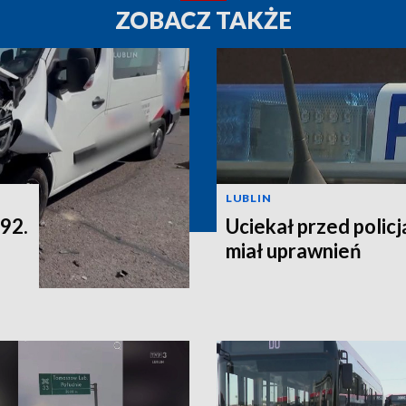
ZOBACZ TAKŻE
LUBLIN
 92.
Uciekał przed policją
miał uprawnień