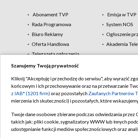
Abonament TVP
Emisja w TVP
Rada Programowa
System NOS
Biuro Reklamy
Ogłoszenie pr
Oferta Handlowa
Akademia Tele
Telegazeta ogłoszenia
Szanujemy Twoją prywatność
Regulamin TVP
Kliknij "Akceptuję i przechodzę do serwisu", aby wyrazić zg
końcowym i ich przechowywanie oraz na przetwarzanie Twoich
z IAB* (1201 firm)
oraz pozostałych
Zaufanych Partnerów T
mierzenia ich skuteczności) i pozostałych, które wskazujemy
Twoje dane osobowe zbierane podczas odwiedzania przez 
takich jak: pliki cookie, sygnalizatory WWW lub innych pod
udostępnianie funkcji mediów społecznościowych oraz anali