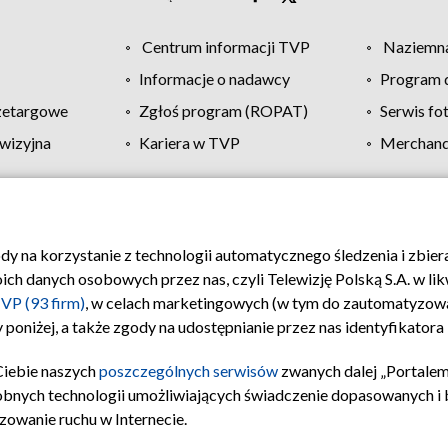
Centrum informacji TVP
Naziemna
Informacje o nadawcy
Program d
zetargowe
Zgłoś program (ROPAT)
Serwis fo
wizyjna
Kariera w TVP
Merchandi
Polityka prywatności
Moje zgody
Pomoc
Biuro re
ody na korzystanie z technologii automatycznego śledzenia i zbie
 danych osobowych przez nas, czyli Telewizję Polską S.A. w likw
VP (93 firm)
, w celach marketingowych (w tym do zautomatyzow
 poniżej, a także zgody na udostępnianie przez nas identyfikator
Ciebie naszych
poszczególnych serwisów
zwanych dalej „Portalem
obnych technologii umożliwiających świadczenie dopasowanych i be
zowanie ruchu w Internecie.