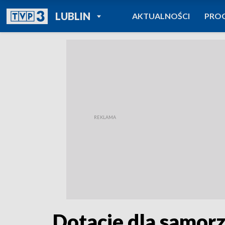
POWRÓT DO
LUBLIN
AKTUALNOŚCI
PRO
TVP REGIONY
Dotacje dla samor