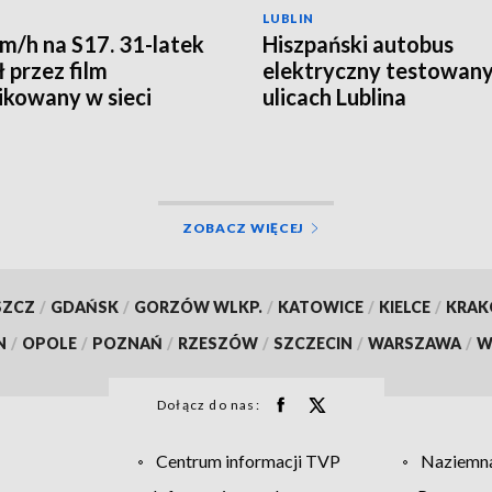
LUBLIN
m/h na S17. 31-latek
Hiszpański autobus
 przez film
elektryczny testowany
ikowany w sieci
ulicach Lublina
ZOBACZ WIĘCEJ
SZCZ
/
GDAŃSK
/
GORZÓW WLKP.
/
KATOWICE
/
KIELCE
/
KRA
N
/
OPOLE
/
POZNAŃ
/
RZESZÓW
/
SZCZECIN
/
WARSZAWA
/
W
Dołącz do nas:
Centrum informacji TVP
Naziemna