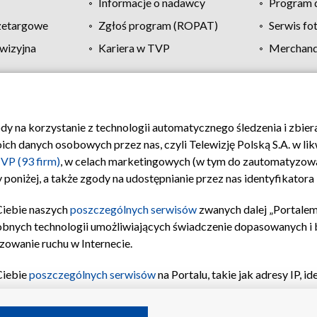
Informacje o nadawcy
Program d
zetargowe
Zgłoś program (ROPAT)
Serwis fo
wizyjna
Kariera w TVP
Merchandi
Polityka prywatności
Moje zgody
Pomoc
Biuro re
ody na korzystanie z technologii automatycznego śledzenia i zbie
 danych osobowych przez nas, czyli Telewizję Polską S.A. w likw
VP (93 firm)
, w celach marketingowych (w tym do zautomatyzow
 poniżej, a także zgody na udostępnianie przez nas identyfikator
Ciebie naszych
poszczególnych serwisów
zwanych dalej „Portalem
obnych technologii umożliwiających świadczenie dopasowanych i be
zowanie ruchu w Internecie.
Ciebie
poszczególnych serwisów
na Portalu, takie jak adresy IP, 
sach Portalu czy historia odwiedzin będą przetwarzane przez TV
ji: przechowywania informacji na urządzeniu lub dostęp do nich,
©2026 Telewizja Polska S.A. w likwidacji