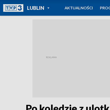
POWRÓT DO
LUBLIN
AKTUALNOŚCI
PRO
TVP REGIONY
Po kolędzie z ulot