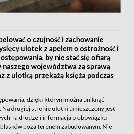
pelować o czujność i zachowanie
tysięcy ulotek z apelem o ostrożność i
stępowania, by nie stać się ofiarą
ów naszego województwa za sprawą
z z ulotką przekażą księża podczas
tępowania, dzięki którym można uniknąć
. Na drugiej stronie ulotki umieszczony jest
ych na drodze i informacja o obowiązku
odblasków poza terenem zabudowanym. Nie