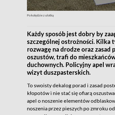
Po kolędzie z ulotką
Każdy sposób jest dobry by zaa
szczególnej ostrożności. Kilka 
rozwagę na drodze oraz zasad po
oszustów, trafi do mieszkańc
duchownych. Policyjny apel wra
wizyt duszpasterskich.
To swoisty dekalog porad i zasad pos
kłopotów i nie stać się ofiarą oszustwa
apel o noszenie elementów odblaskow
noszenia przez pieszych po zmroku 