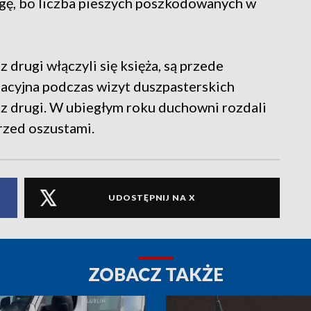
gę, bo liczba pieszych poszkodowanych w
 drugi włączyli się księża, są przede
macyjna podczas wizyt duszpasterskich
az drugi. W ubiegłym roku duchowni rozdali
przed oszustami.
UDOSTĘPNIJ NA X
ZOBACZ TAKŻE