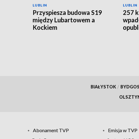
LUBLIN
LUBLIN
Przyspiesza budowa S19
257 k
między Lubartowem a
wpadł
Kockiem
opubl
BIAŁYSTOK
/
BYDGO
OLSZTY
Abonament TVP
Emisja w TVP