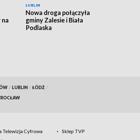
LUBLIN
Nowa droga połączyła
 na
gminy Zalesie i Biała
Podlaska
KÓW
/
LUBLIN
/
ŁÓDŹ
/
ROCŁAW
 Telewizja Cyfrowa
Sklep TVP