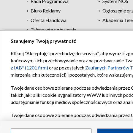
Rada Programowa
System NOS
Biuro Reklamy
Ogłoszenie pr
Oferta Handlowa
Akademia Tele
Telegazeta ogłoszenia
Szanujemy Twoją prywatność
Regulamin TVP
Kliknij "Akceptuję i przechodzę do serwisu", aby wyrazić zg
końcowym i ich przechowywanie oraz na przetwarzanie Twoich
z IAB* (1201 firm)
oraz pozostałych
Zaufanych Partnerów T
mierzenia ich skuteczności) i pozostałych, które wskazujemy
Twoje dane osobowe zbierane podczas odwiedzania przez 
takich jak: pliki cookie, sygnalizatory WWW lub innych pod
udostępnianie funkcji mediów społecznościowych oraz anali
Twoje dane osobowe zbierane podczas odwiedzania przez 
plików cookie, informacje o Twoich wyszukiwaniach w serwi
Partnerów TVP
dla realizacji następujących celów i funkc