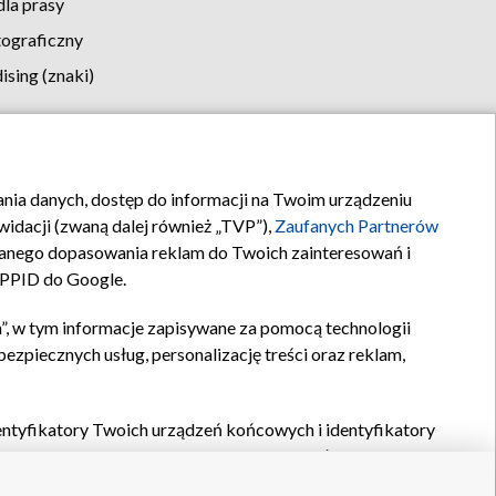
la prasy
tograficzny
sing (znaki)
klamy
Kontakt
rania danych, dostęp do informacji na Twoim urządzeniu
idacji (zwaną dalej również „TVP”),
Zaufanych Partnerów
anego dopasowania reklam do Twoich zainteresowań i
a PPID do Google.
”, w tym informacje zapisywane za pomocą technologii
zpiecznych usług, personalizację treści oraz reklam,
identyfikatory Twoich urządzeń końcowych i identyfikatory
P,
Zaufanych Partnerów z IAB
oraz pozostałych
Zaufanych
 wyboru podstawowych reklam, wyboru spersonalizowanych