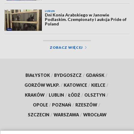
LUBLIN
Dni Konia Arabskiego w Janowie
Podlaskim. Czempionaty i aukcja Pride of
Poland
ZOBACZ WIĘCEJ
BIAŁYSTOK
/
BYDGOSZCZ
/
GDAŃSK
/
GORZÓW WLKP.
/
KATOWICE
/
KIELCE
/
KRAKÓW
/
LUBLIN
/
ŁÓDŹ
/
OLSZTYN
/
OPOLE
/
POZNAŃ
/
RZESZÓW
/
SZCZECIN
/
WARSZAWA
/
WROCŁAW