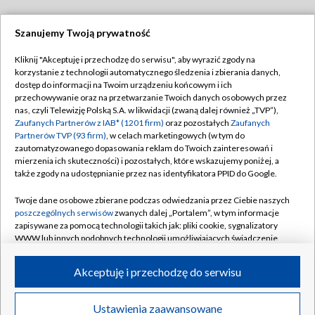
Szanujemy Twoją prywatność
Dołącz do nas:
Kliknij "Akceptuję i przechodzę do serwisu", aby wyrazić zgody na
korzystanie z technologii automatycznego śledzenia i zbierania danych,
TVP
dostęp do informacji na Twoim urządzeniu końcowym i ich
Abonament TVP
przechowywanie oraz na przetwarzanie Twoich danych osobowych przez
Regulamin TVP
nas, czyli Telewizję Polską S.A. w likwidacji (zwaną dalej również „TVP”),
Emisja w TVP
Polityka prywatności
Zaufanych Partnerów z IAB* (1201 firm)
oraz pozostałych
Zaufanych
Partnerów TVP (93 firm)
, w celach marketingowych (w tym do
Centrum informacji TVP
Moje zgody
zautomatyzowanego dopasowania reklam do Twoich zainteresowań i
mierzenia ich skuteczności) i pozostałych, które wskazujemy poniżej, a
Naziemna Telewizja Cyfrowa
Pomoc
także zgody na udostępnianie przez nas identyfikatora PPID do Google.
Sklep TVP
Biuro reklamy
Twoje dane osobowe zbierane podczas odwiedzania przez Ciebie naszych
Rada Programowa
Kontakt
poszczególnych serwisów
zwanych dalej „Portalem”, w tym informacje
zapisywane za pomocą technologii takich jak: pliki cookie, sygnalizatory
System NOS
WWW lub innych podobnych technologii umożliwiających świadczenie
dopasowanych i bezpiecznych usług, personalizację treści oraz reklam,
Informacje o nadawcy
Kanały
udostępnianie funkcji mediów społecznościowych oraz analizowanie
Akceptuję i przechodzę do serwisu
ruchu w Internecie.
Program dla prasy
©2026 Telewizja Polska S.A. w likwidacji
Biuro Reklamy
Twoje dane osobowe zbierane podczas odwiedzania przez Ciebie
Ustawienia zaawansowane