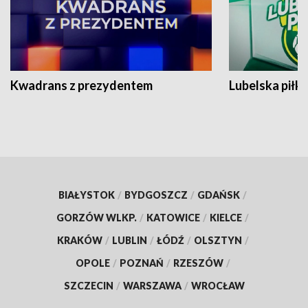
Kwadrans z prezydentem
Lubelska piłk
BIAŁYSTOK
/
BYDGOSZCZ
/
GDAŃSK
/
GORZÓW WLKP.
/
KATOWICE
/
KIELCE
/
KRAKÓW
/
LUBLIN
/
ŁÓDŹ
/
OLSZTYN
/
OPOLE
/
POZNAŃ
/
RZESZÓW
/
SZCZECIN
/
WARSZAWA
/
WROCŁAW