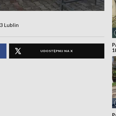
3 Lublin
P
1
UDOSTĘPNIJ NA X
P