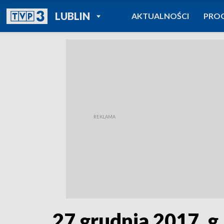
POWRÓT DO
LUBLIN
AKTUALNOŚCI
PRO
TVP REGIONY
27 grudnia 2017, g.