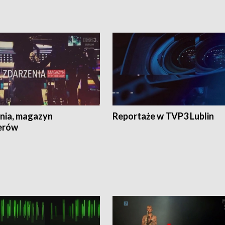
nia, magazyn
Reportaże w TVP3 Lublin
erów