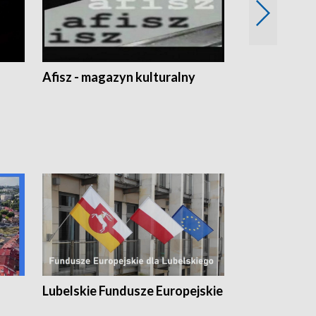
Afisz - magazyn kulturalny
Zobacz, co s
Lubelskie Fundusze Europejskie