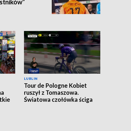
estników”
LUBLIN
Tour de Pologne Kobiet
na
ruszył z Tomaszowa.
tkie
Światowa czołówka ściga
się na Lubelszczyźnie