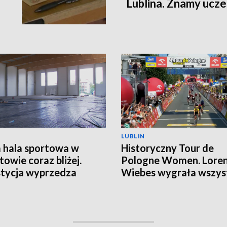
Lublina. Znamy ucz
LUBLIN
hala sportowa w
Historyczny Tour de
towie coraz bliżej.
Pologne Women. Lore
tycja wyprzedza
Wiebes wygrała wszys
onogram
etapy