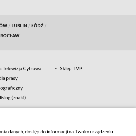
KÓW
/
LUBLIN
/
ŁÓDŹ
/
ROCŁAW
 Telewizja Cyfrowa
Sklep TVP
la prasy
tograficzny
sing (znaki)
klamy
Kontakt
rania danych, dostęp do informacji na Twoim urządzeniu