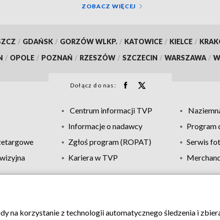
ZOBACZ WIĘCEJ
SZCZ
/
GDAŃSK
/
GORZÓW WLKP.
/
KATOWICE
/
KIELCE
/
KRA
N
/
OPOLE
/
POZNAŃ
/
RZESZÓW
/
SZCZECIN
/
WARSZAWA
/
W
Dołącz do nas:
Centrum informacji TVP
Naziemna
Informacje o nadawcy
Program d
zetargowe
Zgłoś program (ROPAT)
Serwis fo
wizyjna
Kariera w TVP
Merchandi
Polityka prywatności
Moje zgody
Pomoc
Biuro re
ody na korzystanie z technologii automatycznego śledzenia i zbie