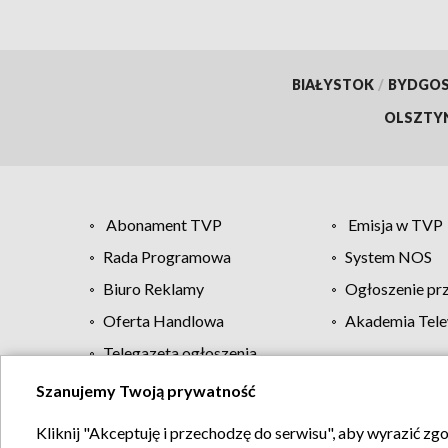
BIAŁYSTOK
/
BYDGO
OLSZTY
Abonament TVP
Emisja w TVP
Rada Programowa
System NOS
Biuro Reklamy
Ogłoszenie pr
Oferta Handlowa
Akademia Tele
Telegazeta ogłoszenia
Szanujemy Twoją prywatność
Regulamin TVP
Kliknij "Akceptuję i przechodzę do serwisu", aby wyrazić zg