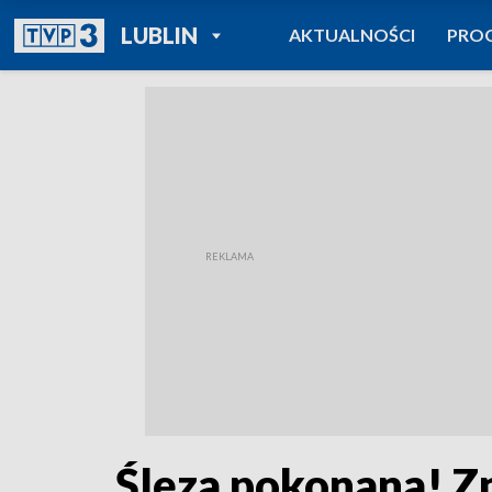
POWRÓT DO
LUBLIN
AKTUALNOŚCI
PRO
TVP REGIONY
Ślęza pokonana! Z