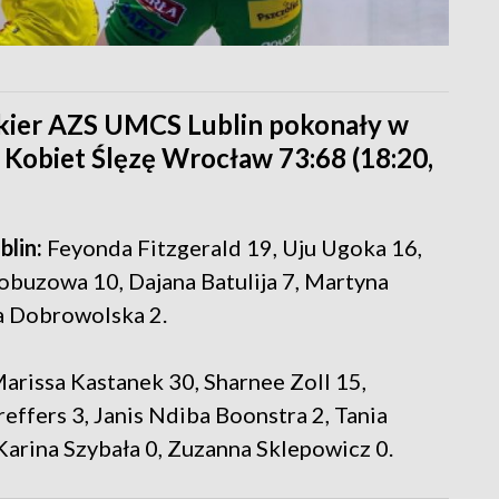
ukier AZS UMCS Lublin pokonały w
Kobiet Ślęzę Wrocław 73:68 (18:20,
lin:
Feyonda Fitzgerald 19, Uju Ugoka 16,
buzowa 10, Dajana Batulija 7, Martyna
a Dobrowolska 2.
Marissa Kastanek 30, Sharnee Zoll 15,
ffers 3, Janis Ndiba Boonstra 2, Tania
Karina Szybała 0, Zuzanna Sklepowicz 0.