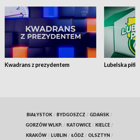
Kwadrans z prezydentem
Lubelska piłk
BIAŁYSTOK
/
BYDGOSZCZ
/
GDAŃSK
/
GORZÓW WLKP.
/
KATOWICE
/
KIELCE
/
KRAKÓW
/
LUBLIN
/
ŁÓDŹ
/
OLSZTYN
/