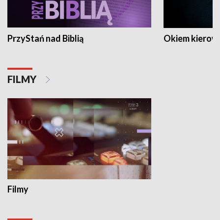
PrzyStań nad Biblią
Okiem kierow
FILMY
Filmy