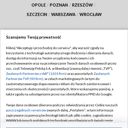
OPOLE
/
POZNAŃ
/
RZESZÓW
/
SZCZECIN
/
WARSZAWA
/
WROCŁAW
Szanujemy Twoją prywatność
Dołącz do nas:
Kliknij "Akceptuję i przechodzę do serwisu", aby wyrazić zgody na
korzystanie z technologii automatycznego śledzenia i zbierania danych,
TVP
dostęp do informacji na Twoim urządzeniu końcowym i ich
Abonament TVP
przechowywanie oraz na przetwarzanie Twoich danych osobowych przez
Regulamin TVP
nas, czyli Telewizję Polską S.A. w likwidacji (zwaną dalej również „TVP”),
Emisja w TVP
Polityka prywatności
Zaufanych Partnerów z IAB* (1201 firm)
oraz pozostałych
Zaufanych
Partnerów TVP (93 firm)
, w celach marketingowych (w tym do
Centrum informacji TVP
Moje zgody
zautomatyzowanego dopasowania reklam do Twoich zainteresowań i
mierzenia ich skuteczności) i pozostałych, które wskazujemy poniżej, a
Naziemna Telewizja Cyfrowa
Pomoc
także zgody na udostępnianie przez nas identyfikatora PPID do Google.
Sklep TVP
Biuro reklamy
Twoje dane osobowe zbierane podczas odwiedzania przez Ciebie naszych
Rada Programowa
Kontakt
poszczególnych serwisów
zwanych dalej „Portalem”, w tym informacje
zapisywane za pomocą technologii takich jak: pliki cookie, sygnalizatory
System NOS
WWW lub innych podobnych technologii umożliwiających świadczenie
dopasowanych i bezpiecznych usług, personalizację treści oraz reklam,
Informacje o nadawcy