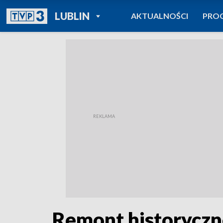
POWRÓT DO
LUBLIN
AKTUALNOŚCI
PRO
TVP REGIONY
Remont historycz