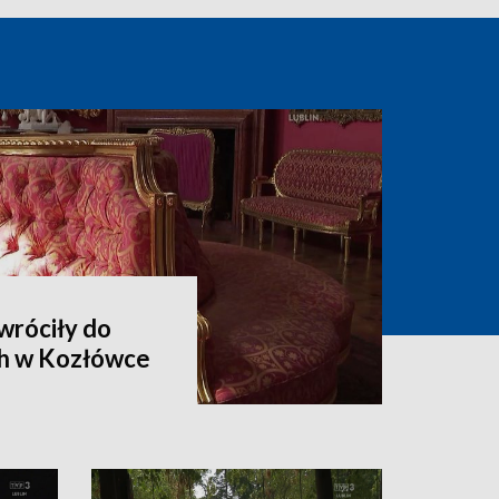
wróciły do
h w Kozłówce