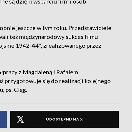
e są dzięki wsparciu firm i osób
nie jeszcze w tym roku. Przedstawiciele
li też międzynarodowy sukces filmu
ojskie 1942-44", zrealizowanego przez
łpracy z Magdaleną i Rafałem
ż przygotowuje się do realizacji kolejnego
, ps. Ciąg.
UDOSTĘPNIJ NA X