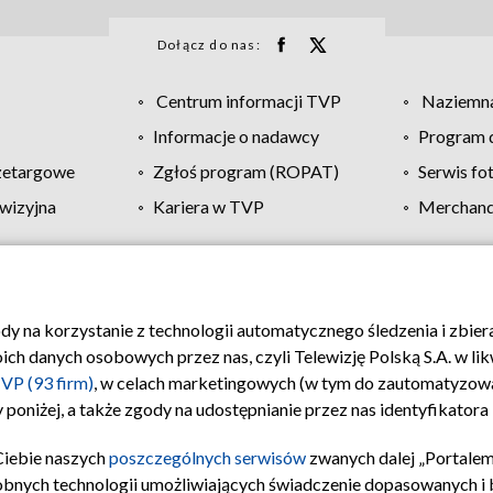
Dołącz do nas:
Centrum informacji TVP
Naziemna
Informacje o nadawcy
Program d
zetargowe
Zgłoś program (ROPAT)
Serwis fo
wizyjna
Kariera w TVP
Merchandi
Polityka prywatności
Moje zgody
Pomoc
Biuro re
ody na korzystanie z technologii automatycznego śledzenia i zbie
 danych osobowych przez nas, czyli Telewizję Polską S.A. w likw
VP (93 firm)
, w celach marketingowych (w tym do zautomatyzow
 poniżej, a także zgody na udostępnianie przez nas identyfikator
Ciebie naszych
poszczególnych serwisów
zwanych dalej „Portalem
obnych technologii umożliwiających świadczenie dopasowanych i be