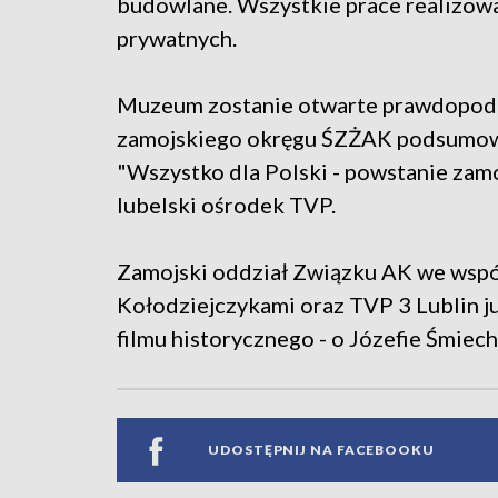
budowlane. Wszystkie prace realizowan
prywatnych.
Muzeum zostanie otwarte prawdopodob
zamojskiego okręgu ŚZŻAK podsumowa
"Wszystko dla Polski - powstanie zam
lubelski ośrodek TVP.
Zamojski oddział Związku AK we wspó
Kołodziejczykami oraz TVP 3 Lublin ju
filmu historycznego - o Józefie Śmiechu
UDOSTĘPNIJ NA FACEBOOKU