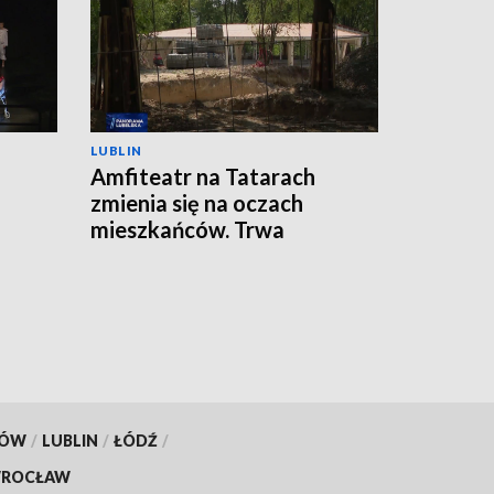
LUBLIN
Amfiteatr na Tatarach
zmienia się na oczach
mieszkańców. Trwa
przebudowa
KÓW
/
LUBLIN
/
ŁÓDŹ
/
ROCŁAW