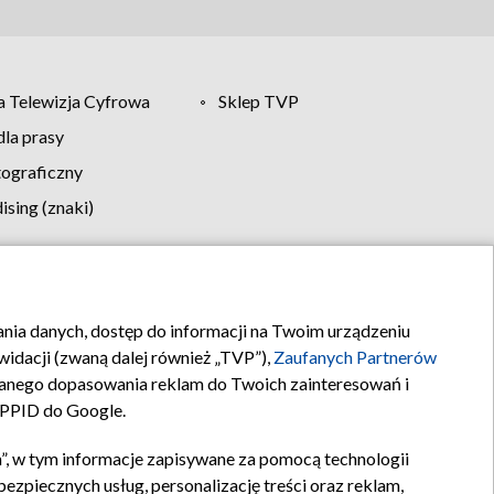
 Telewizja Cyfrowa
Sklep TVP
la prasy
tograficzny
sing (znaki)
klamy
Kontakt
rania danych, dostęp do informacji na Twoim urządzeniu
idacji (zwaną dalej również „TVP”),
Zaufanych Partnerów
anego dopasowania reklam do Twoich zainteresowań i
a PPID do Google.
”, w tym informacje zapisywane za pomocą technologii
zpiecznych usług, personalizację treści oraz reklam,