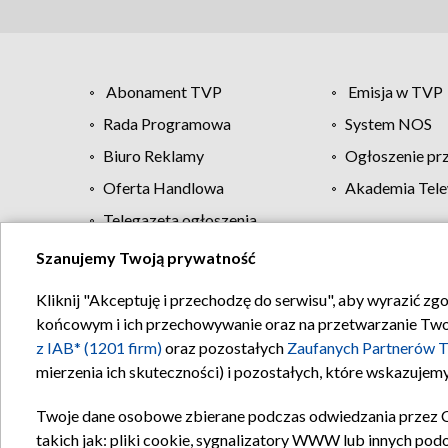
Abonament TVP
Emisja w TVP
Rada Programowa
System NOS
Biuro Reklamy
Ogłoszenie pr
Oferta Handlowa
Akademia Tele
Telegazeta ogłoszenia
Szanujemy Twoją prywatność
Regulamin TVP
Kliknij "Akceptuję i przechodzę do serwisu", aby wyrazić zg
końcowym i ich przechowywanie oraz na przetwarzanie Twoich
z IAB* (1201 firm)
oraz pozostałych
Zaufanych Partnerów T
mierzenia ich skuteczności) i pozostałych, które wskazujemy
Twoje dane osobowe zbierane podczas odwiedzania przez 
takich jak: pliki cookie, sygnalizatory WWW lub innych pod