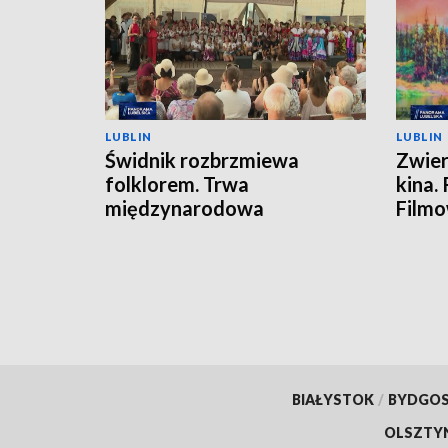
LUBLIN
LUBLIN
Świdnik rozbrzmiewa
Zwier
folklorem. Trwa
kina.
międzynarodowa
Film
FOLKLORIADA
BIAŁYSTOK
/
BYDGO
OLSZTY