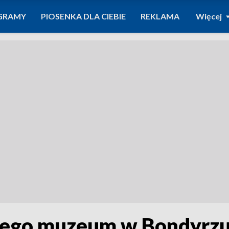
GRAMY
PIOSENKA DLA CIEBIE
REKLAMA
Więcej
nego muzeum w Bondyrz