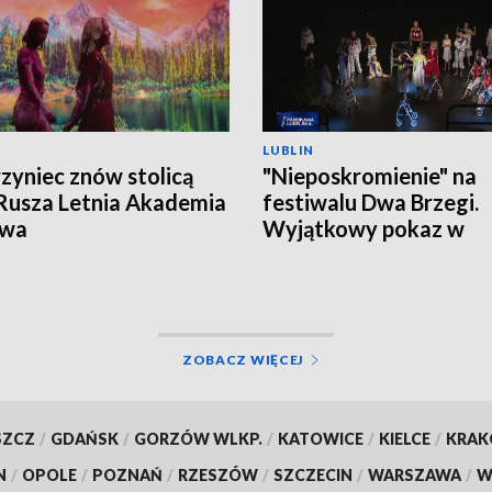
LUBLIN
zyniec znów stolicą
"Nieposkromienie" na
 Rusza Letnia Akademia
festiwalu Dwa Brzegi.
owa
Wyjątkowy pokaz w
Kazimierzu Dolnym
ZOBACZ WIĘCEJ
SZCZ
/
GDAŃSK
/
GORZÓW WLKP.
/
KATOWICE
/
KIELCE
/
KRA
N
/
OPOLE
/
POZNAŃ
/
RZESZÓW
/
SZCZECIN
/
WARSZAWA
/
W