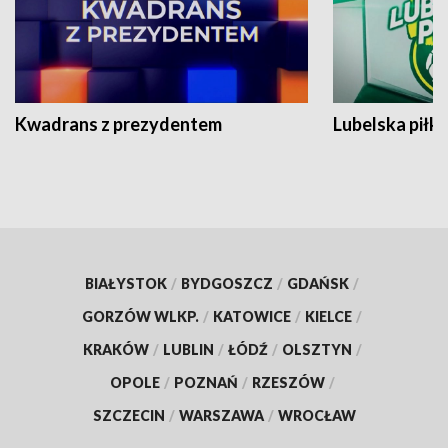
Kwadrans z prezydentem
Lubelska piłk
BIAŁYSTOK
/
BYDGOSZCZ
/
GDAŃSK
/
GORZÓW WLKP.
/
KATOWICE
/
KIELCE
/
KRAKÓW
/
LUBLIN
/
ŁÓDŹ
/
OLSZTYN
/
OPOLE
/
POZNAŃ
/
RZESZÓW
/
SZCZECIN
/
WARSZAWA
/
WROCŁAW