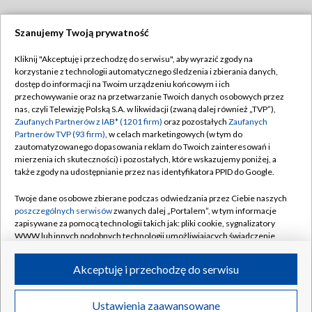
Szanujemy Twoją prywatność
Dołącz do nas:
Kliknij "Akceptuję i przechodzę do serwisu", aby wyrazić zgody na
korzystanie z technologii automatycznego śledzenia i zbierania danych,
TVP
dostęp do informacji na Twoim urządzeniu końcowym i ich
Abonament TVP
przechowywanie oraz na przetwarzanie Twoich danych osobowych przez
Regulamin TVP
nas, czyli Telewizję Polską S.A. w likwidacji (zwaną dalej również „TVP”),
Emisja w TVP
Polityka prywatności
Zaufanych Partnerów z IAB* (1201 firm)
oraz pozostałych
Zaufanych
Partnerów TVP (93 firm)
, w celach marketingowych (w tym do
Centrum informacji TVP
Moje zgody
zautomatyzowanego dopasowania reklam do Twoich zainteresowań i
mierzenia ich skuteczności) i pozostałych, które wskazujemy poniżej, a
Naziemna Telewizja Cyfrowa
Pomoc
także zgody na udostępnianie przez nas identyfikatora PPID do Google.
Sklep TVP
Biuro reklamy
Twoje dane osobowe zbierane podczas odwiedzania przez Ciebie naszych
Rada Programowa
Kontakt
poszczególnych serwisów
zwanych dalej „Portalem”, w tym informacje
zapisywane za pomocą technologii takich jak: pliki cookie, sygnalizatory
System NOS
WWW lub innych podobnych technologii umożliwiających świadczenie
dopasowanych i bezpiecznych usług, personalizację treści oraz reklam,
Informacje o nadawcy
Kanały
udostępnianie funkcji mediów społecznościowych oraz analizowanie
Akceptuję i przechodzę do serwisu
ruchu w Internecie.
Program dla prasy
©2026 Telewizja Polska S.A. w likwidacji
Biuro Reklamy
Twoje dane osobowe zbierane podczas odwiedzania przez Ciebie
Ustawienia zaawansowane