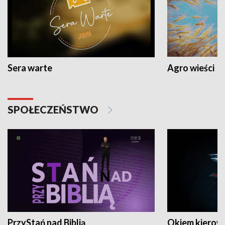
Sera warte
Agro wieści
SPOŁECZEŃSTWO
PrzyStań nad Biblią
Okiem kierow