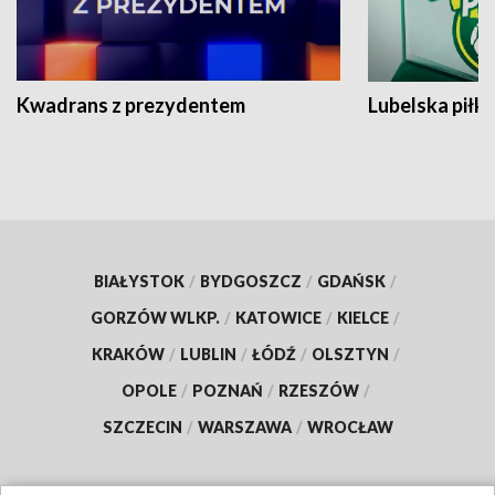
Kwadrans z prezydentem
Lubelska piłk
BIAŁYSTOK
/
BYDGOSZCZ
/
GDAŃSK
/
GORZÓW WLKP.
/
KATOWICE
/
KIELCE
/
KRAKÓW
/
LUBLIN
/
ŁÓDŹ
/
OLSZTYN
/
OPOLE
/
POZNAŃ
/
RZESZÓW
/
SZCZECIN
/
WARSZAWA
/
WROCŁAW