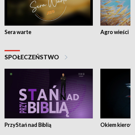
Sera warte
Agro wieści
SPOŁECZEŃSTWO
PrzyStań nad Biblią
Okiem kierow