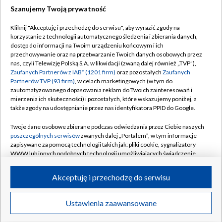
Szanujemy Twoją prywatność
Dołącz do nas:
Kliknij "Akceptuję i przechodzę do serwisu", aby wyrazić zgody na
korzystanie z technologii automatycznego śledzenia i zbierania danych,
TVP
dostęp do informacji na Twoim urządzeniu końcowym i ich
Abonament TVP
przechowywanie oraz na przetwarzanie Twoich danych osobowych przez
Regulamin TVP
nas, czyli Telewizję Polską S.A. w likwidacji (zwaną dalej również „TVP”),
Emisja w TVP
Polityka prywatności
Zaufanych Partnerów z IAB* (1201 firm)
oraz pozostałych
Zaufanych
Partnerów TVP (93 firm)
, w celach marketingowych (w tym do
Centrum informacji TVP
Moje zgody
zautomatyzowanego dopasowania reklam do Twoich zainteresowań i
mierzenia ich skuteczności) i pozostałych, które wskazujemy poniżej, a
Naziemna Telewizja Cyfrowa
Pomoc
także zgody na udostępnianie przez nas identyfikatora PPID do Google.
Sklep TVP
Biuro reklamy
Twoje dane osobowe zbierane podczas odwiedzania przez Ciebie naszych
Rada Programowa
Kontakt
poszczególnych serwisów
zwanych dalej „Portalem”, w tym informacje
zapisywane za pomocą technologii takich jak: pliki cookie, sygnalizatory
System NOS
WWW lub innych podobnych technologii umożliwiających świadczenie
dopasowanych i bezpiecznych usług, personalizację treści oraz reklam,
Informacje o nadawcy
Kanały
udostępnianie funkcji mediów społecznościowych oraz analizowanie
Akceptuję i przechodzę do serwisu
ruchu w Internecie.
Program dla prasy
©2026 Telewizja Polska S.A. w likwidacji
Biuro Reklamy
Twoje dane osobowe zbierane podczas odwiedzania przez Ciebie
Ustawienia zaawansowane
poszczególnych serwisów
na Portalu, takie jak adresy IP, identyfikatory
Ogłoszenie przetargowe
Twoich urządzeń końcowych i identyfikatory plików cookie, informacje o