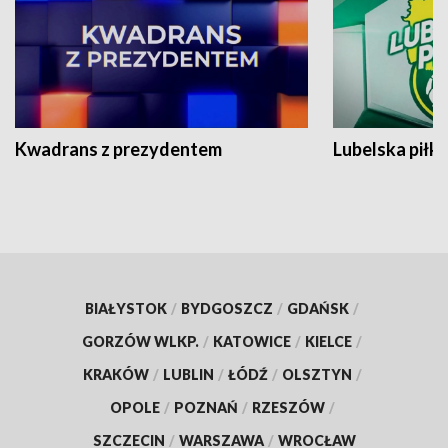
Kwadrans z prezydentem
Lubelska piłk
BIAŁYSTOK
/
BYDGOSZCZ
/
GDAŃSK
/
GORZÓW WLKP.
/
KATOWICE
/
KIELCE
/
KRAKÓW
/
LUBLIN
/
ŁÓDŹ
/
OLSZTYN
/
OPOLE
/
POZNAŃ
/
RZESZÓW
/
SZCZECIN
/
WARSZAWA
/
WROCŁAW