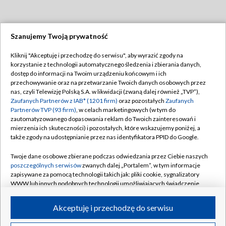
Szanujemy Twoją prywatność
Dołącz do nas:
Kliknij "Akceptuję i przechodzę do serwisu", aby wyrazić zgody na
korzystanie z technologii automatycznego śledzenia i zbierania danych,
TVP
dostęp do informacji na Twoim urządzeniu końcowym i ich
Abonament TVP
przechowywanie oraz na przetwarzanie Twoich danych osobowych przez
Regulamin TVP
nas, czyli Telewizję Polską S.A. w likwidacji (zwaną dalej również „TVP”),
Emisja w TVP
Polityka prywatności
Zaufanych Partnerów z IAB* (1201 firm)
oraz pozostałych
Zaufanych
Partnerów TVP (93 firm)
, w celach marketingowych (w tym do
Centrum informacji TVP
Moje zgody
zautomatyzowanego dopasowania reklam do Twoich zainteresowań i
mierzenia ich skuteczności) i pozostałych, które wskazujemy poniżej, a
Naziemna Telewizja Cyfrowa
Pomoc
także zgody na udostępnianie przez nas identyfikatora PPID do Google.
Sklep TVP
Biuro reklamy
Twoje dane osobowe zbierane podczas odwiedzania przez Ciebie naszych
Rada Programowa
Kontakt
poszczególnych serwisów
zwanych dalej „Portalem”, w tym informacje
zapisywane za pomocą technologii takich jak: pliki cookie, sygnalizatory
System NOS
WWW lub innych podobnych technologii umożliwiających świadczenie
dopasowanych i bezpiecznych usług, personalizację treści oraz reklam,
Informacje o nadawcy
Kanały
udostępnianie funkcji mediów społecznościowych oraz analizowanie
Akceptuję i przechodzę do serwisu
ruchu w Internecie.
Program dla prasy
©2026 Telewizja Polska S.A. w likwidacji