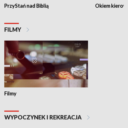
PrzyStań nad Biblią
Okiem kierow
FILMY
Filmy
WYPOCZYNEK I REKREACJA