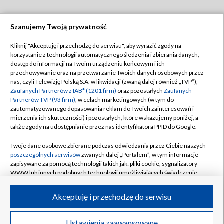
Szanujemy Twoją prywatność
Dołącz do nas:
Kliknij "Akceptuję i przechodzę do serwisu", aby wyrazić zgody na
korzystanie z technologii automatycznego śledzenia i zbierania danych,
TVP
dostęp do informacji na Twoim urządzeniu końcowym i ich
Abonament TVP
przechowywanie oraz na przetwarzanie Twoich danych osobowych przez
Regulamin TVP
nas, czyli Telewizję Polską S.A. w likwidacji (zwaną dalej również „TVP”),
Emisja w TVP
Polityka prywatności
Zaufanych Partnerów z IAB* (1201 firm)
oraz pozostałych
Zaufanych
Partnerów TVP (93 firm)
, w celach marketingowych (w tym do
Centrum informacji TVP
Moje zgody
zautomatyzowanego dopasowania reklam do Twoich zainteresowań i
mierzenia ich skuteczności) i pozostałych, które wskazujemy poniżej, a
Naziemna Telewizja Cyfrowa
Pomoc
także zgody na udostępnianie przez nas identyfikatora PPID do Google.
Sklep TVP
Biuro reklamy
Twoje dane osobowe zbierane podczas odwiedzania przez Ciebie naszych
Rada Programowa
Kontakt
poszczególnych serwisów
zwanych dalej „Portalem”, w tym informacje
zapisywane za pomocą technologii takich jak: pliki cookie, sygnalizatory
System NOS
WWW lub innych podobnych technologii umożliwiających świadczenie
dopasowanych i bezpiecznych usług, personalizację treści oraz reklam,
Informacje o nadawcy
Kanały
udostępnianie funkcji mediów społecznościowych oraz analizowanie
Akceptuję i przechodzę do serwisu
ruchu w Internecie.
Program dla prasy
©2026 Telewizja Polska S.A. w likwidacji
Biuro Reklamy
Twoje dane osobowe zbierane podczas odwiedzania przez Ciebie
Ustawienia zaawansowane