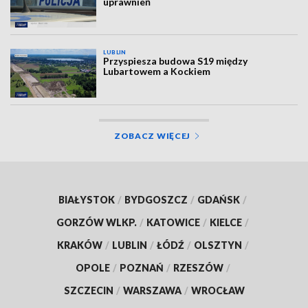
uprawnień
LUBLIN
Przyspiesza budowa S19 między
Lubartowem a Kockiem
ZOBACZ WIĘCEJ
BIAŁYSTOK
/
BYDGOSZCZ
/
GDAŃSK
/
GORZÓW WLKP.
/
KATOWICE
/
KIELCE
/
KRAKÓW
/
LUBLIN
/
ŁÓDŹ
/
OLSZTYN
/
OPOLE
/
POZNAŃ
/
RZESZÓW
/
SZCZECIN
/
WARSZAWA
/
WROCŁAW