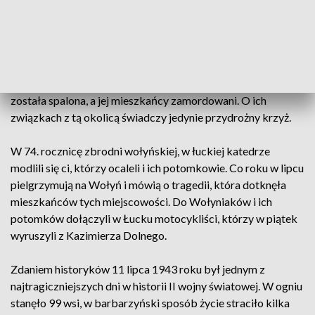
zorganizowało też lubelskie Towarzystwo
Przyjaciół Ziemi Wołyńsko-Podolskiej.
W Rudni, w dawnym powiecie horochowskim trudno natrafić
na jakiekolwiek ślady po Polakach, którzy przed wojną
stanowili większość mieszkańców. 12 lipca 1943 roku wieś
została spalona, a jej mieszkańcy zamordowani. O ich
związkach z tą okolicą świadczy jedynie przydrożny krzyż.
W 74. rocznicę zbrodni wołyńskiej, w łuckiej katedrze
modlili się ci, którzy ocaleli i ich potomkowie. Co roku w lipcu
pielgrzymują na Wołyń i mówią o tragedii, która dotknęła
mieszkańców tych miejscowości. Do Wołyniaków i ich
potomków dołączyli w Łucku motocykliści, którzy w piątek
wyruszyli z Kazimierza Dolnego.
Zdaniem historyków 11 lipca 1943 roku był jednym z
najtragiczniejszych dni w historii II wojny światowej. W ogniu
stanęło 99 wsi, w barbarzyński sposób życie straciło kilka