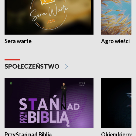
Sera warte
Agro wieści
SPOŁECZEŃSTWO
PrzyStań nad Biblią
Okiem kierow