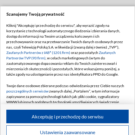
Szanujemy Twoją prywatność
Dołącz do nas:
Kliknij "Akceptuję i przechodzę do serwisu", aby wyrazić zgody na
korzystanie z technologii automatycznego śledzenia i zbierania danych,
TVP
dostęp do informacji na Twoim urządzeniu końcowym i ich
Abonament TVP
przechowywanie oraz na przetwarzanie Twoich danych osobowych przez
Regulamin TVP
nas, czyli Telewizję Polską S.A. w likwidacji (zwaną dalej również „TVP”),
Emisja w TVP
Polityka prywatności
Zaufanych Partnerów z IAB* (1201 firm)
oraz pozostałych
Zaufanych
Partnerów TVP (93 firm)
, w celach marketingowych (w tym do
Centrum informacji TVP
Moje zgody
zautomatyzowanego dopasowania reklam do Twoich zainteresowań i
mierzenia ich skuteczności) i pozostałych, które wskazujemy poniżej, a
Naziemna Telewizja Cyfrowa
Pomoc
także zgody na udostępnianie przez nas identyfikatora PPID do Google.
Sklep TVP
Biuro reklamy
Twoje dane osobowe zbierane podczas odwiedzania przez Ciebie naszych
Rada Programowa
Kontakt
poszczególnych serwisów
zwanych dalej „Portalem”, w tym informacje
zapisywane za pomocą technologii takich jak: pliki cookie, sygnalizatory
System NOS
WWW lub innych podobnych technologii umożliwiających świadczenie
dopasowanych i bezpiecznych usług, personalizację treści oraz reklam,
Informacje o nadawcy
Kanały
udostępnianie funkcji mediów społecznościowych oraz analizowanie
Akceptuję i przechodzę do serwisu
ruchu w Internecie.
Program dla prasy
©2026 Telewizja Polska S.A. w likwidacji
Biuro Reklamy
Twoje dane osobowe zbierane podczas odwiedzania przez Ciebie
Ustawienia zaawansowane