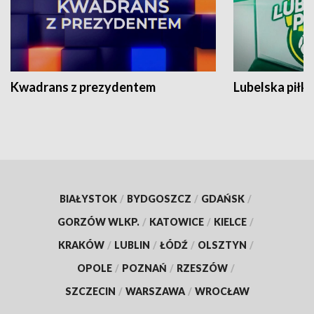
Kwadrans z prezydentem
Lubelska piłk
BIAŁYSTOK
/
BYDGOSZCZ
/
GDAŃSK
/
GORZÓW WLKP.
/
KATOWICE
/
KIELCE
/
KRAKÓW
/
LUBLIN
/
ŁÓDŹ
/
OLSZTYN
/
OPOLE
/
POZNAŃ
/
RZESZÓW
/
SZCZECIN
/
WARSZAWA
/
WROCŁAW